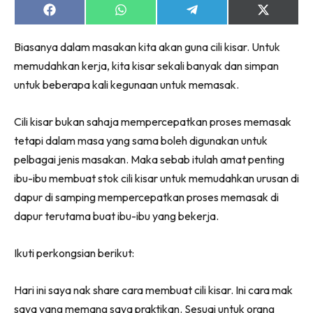
Share
Share
Share
Share
on
on
on
on
Facebook
WhatsApp
Telegram
X
Biasanya dalam masakan kita akan guna cili kisar. Untuk
(Twitter)
memudahkan kerja, kita kisar sekali banyak dan simpan
untuk beberapa kali kegunaan untuk memasak.
Cili kisar bukan sahaja mempercepatkan proses memasak
tetapi dalam masa yang sama boleh digunakan untuk
pelbagai jenis masakan. Maka sebab itulah amat penting
ibu-ibu membuat stok cili kisar untuk memudahkan urusan di
dapur di samping mempercepatkan proses memasak di
dapur terutama buat ibu-ibu yang bekerja.
Ikuti perkongsian berikut:
Hari ini saya nak share cara membuat cili kisar. Ini cara mak
saya yang memang saya praktikan. Sesuai untuk orang