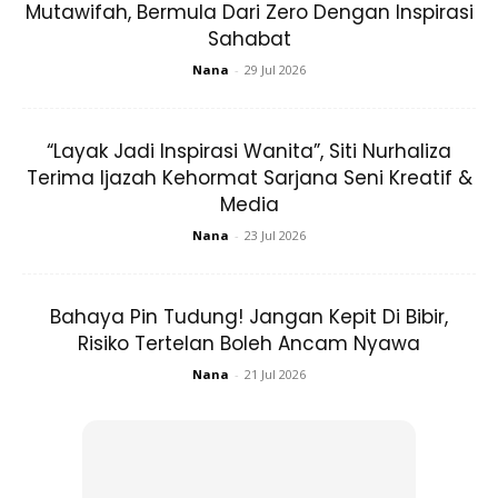
Mutawifah, Bermula Dari Zero Dengan Inspirasi
Sahabat
Nana
-
29 Jul 2026
“Layak Jadi Inspirasi Wanita”, Siti Nurhaliza
Terima Ijazah Kehormat Sarjana Seni Kreatif &
Media
Nana
-
23 Jul 2026
Taadaa..Haa dah ada cili sahaja .Tak ada biji. Mudahkan.
Bahaya Pin Tudung! Jangan Kepit Di Bibir,
Sesuai sangat untuk orang yang tak rajin tapi bijak.
Risiko Tertelan Boleh Ancam Nyawa
Nana
-
21 Jul 2026
Anda mungkin berminat dengan