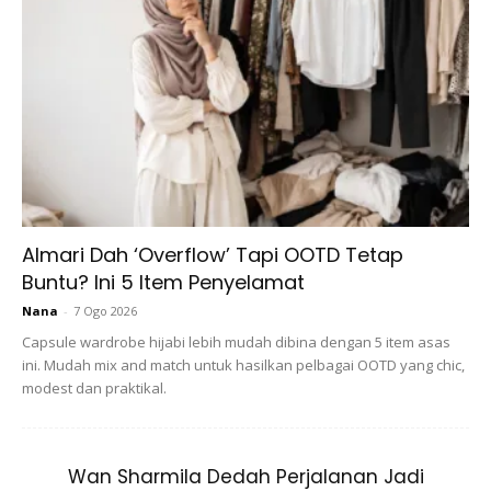
Almari Dah ‘Overflow’ Tapi OOTD Tetap
Buntu? Ini 5 Item Penyelamat
Nana
-
7 Ogo 2026
Capsule wardrobe hijabi lebih mudah dibina dengan 5 item asas
ini. Mudah mix and match untuk hasilkan pelbagai OOTD yang chic,
modest dan praktikal.
Wan Sharmila Dedah Perjalanan Jadi