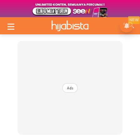
NEW
Ads