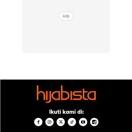
Ads
SHOPEE MY
SHOPEE MY
Serbuk Cili Thai Serbuk
Daim Minis Caramel
Cili Kisar Halus Serbuk Cili
Chocolate 200g Halal
Me...
Milk Coklat Vir...
RM3.19
RM14.99
RM3.19
RM14.99
Buy Now
Buy Now
1
/
5
❮
❯
Ikuti kami di: