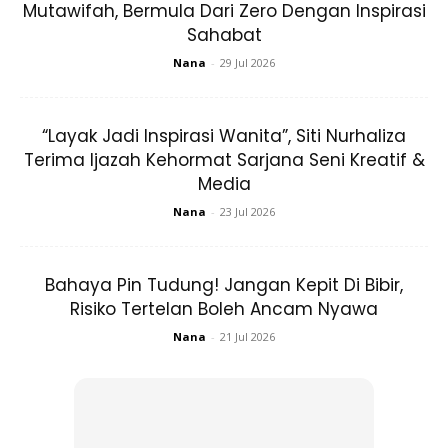
Mutawifah, Bermula Dari Zero Dengan Inspirasi
Sahabat
Nana
-
29 Jul 2026
“Layak Jadi Inspirasi Wanita”, Siti Nurhaliza
Ads
Terima Ijazah Kehormat Sarjana Seni Kreatif &
Media
Nana
-
23 Jul 2026
Bahaya Pin Tudung! Jangan Kepit Di Bibir,
Risiko Tertelan Boleh Ancam Nyawa
Golongan yang berpegang kepada pendapat ini
membenarkan wanita haid atau nifas membaca al-Quran
Nana
-
21 Jul 2026
mahupun mengulang hafazan dengan beberapa syarat,
iaitu:
1) MENGAJAR DAN BELAJAR AL-QURAN