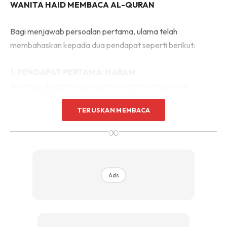
WANITA HAID MEMBACA AL-QURAN
Bagi menjawab persoalan pertama, ulama telah
membahaskan kepada dua pendapat seperti berikut:
1. PENDAPAT PERTAMA: HARAM
Ini merupakan pendapat jumhur ulama berdasarkan
kepada hadis yang diriwayatkan oleh Abdullah bin Umar,
TERUSKAN MEMBACA
Rasulullah SAW bersabda:
∞
لَا تَقْرَأْ اَلْحَائِضُ وَلَا الْجُنُبُ شَيْئًا مِنَ الْقُرْآنِ
Maksudnya:
“Tidak dibolehkan wanita dalam haid dan
Ads
yang berjunub membaca walau sedikit daripada al-
Quran.”
(HR al-Tirmizi)
Justeru, para ulama melarang wanita membaca al-Quran