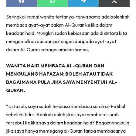
Share
Share
Share
Share
on
on
on
on
Facebook
WhatsApp
Telegram
X
Seringkali ramai wanita tertanya-tanya sama ada bolehkah
(Twitter)
membaca ayat-ayat dalam Al-Quran ketika dalam
keadaan haid. Mungkin sudah kebiasaan ada di antara kita
mengamalkan bacaan potongan daripada ayat-ayat
dalam Al-Quran sebagai amalan harian.
WANITA HAID MEMBACA AL-QURAN DAN
MENGULANG HAFAZAN: BOLEH ATAU TIDAK
BAGAIMANA PULA JIKA SAYA MENYENTUH AL-
QURAN.
“Ustazah, saya sudah terbiasa membaca surah al-Fatihah
sebelum tidur. Adakah boleh jika saya membaca surah
tersebut ketika saya dalam keadaan haid? Bagaimana pula
jika saya hanya memegang al-Quran tanpa membacanya