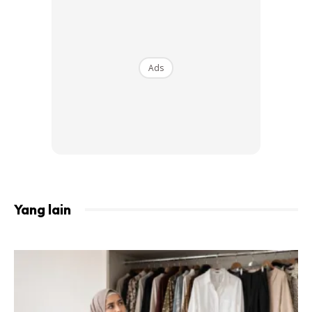
Bukan itu sahaja, pelbagai rekaan tudung sama ada instan
atau
shawl
panjang turut dijual pada harga sangat mampu
milik. Hadir dengan fabrik lembut dengan mainan rona
Ads
pastel menjadikan selendang digayakan terletak cantik di
kepala.
Padankan sahaja dengan kerongsang pelbagai jenis yang
pastinya menjadikan gaya anda sentiasa
‘on point’
walaupun seharian bergaya dengan koleksi cukup
menawan ini.
Yang lain
Koleksi istimewa yang turut dilancarkan bersama Kempen
Girang Syawal Tiba 2019 ini boleh didapati di semua
cawangan pasar raya MYDIN di seluruh negara.