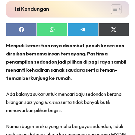
Isi Kandungan
Share
Share
Share
Share
on
on
on
on
Facebook
WhatsApp
Telegram
X
Menjadi kemestian raya disambut penuh keceriaan
(Twitter)
diraikan bersama insan tersayang. Pastinya
penampilan sedondon jadi pilihan di pagi raya sambil
menanti kehadiran sanak saudara serta teman-
teman berkunjung ke rumah.
Ada kalanya sukar untuk mencari baju sedondon kerana
bilangan saiz yang
limited
serta tidak banyak butik
menawarkan pilihan begini.
Namun bagi mereka yang mahu bergaya sedondon, tidak
perlu risau datang sahaja ke cawangan pasar raya MYDIN