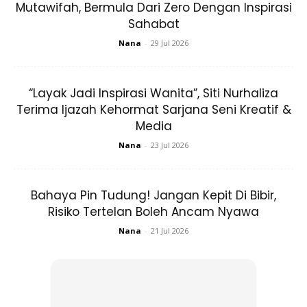
koleksi Mikayla ini menjadi persalinan anda di hari lebaran.
Mutawifah, Bermula Dari Zero Dengan Inspirasi
Sahabat
PILIHAN BAJU RAYA TERKINI DARI
Nana
-
29 Jul 2026
MYDIN
“Layak Jadi Inspirasi Wanita”, Siti Nurhaliza
1. Pilihan kebaya rona terang dengan
Terima Ijazah Kehormat Sarjana Seni Kreatif &
sentuhan manik di tepi baju menyerlahkan
Media
penampilan gaya si dara jelita. Padanan
Nana
-
23 Jul 2026
hijab perincian ukiran memberi ilusi menarik.
TUDUNG – RM29.90
Bahaya Pin Tudung! Jangan Kepit Di Bibir,
Risiko Tertelan Boleh Ancam Nyawa
Nana
-
21 Jul 2026