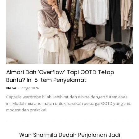
Ads
Almari Dah ‘Overflow’ Tapi OOTD Tetap
Buntu? Ini 5 Item Penyelamat
Selain rekaannya yang berkualiti, koleksi Mikayla ini
Nana
-
7 Ogo 2026
menawarkan pembelian harga mampu milik iaitu serendah
Capsule wardrobe hijabi lebih mudah dibina dengan 5 item asas
RM29.90 untuk selendang dan RM150.00 untuk sepasang
ini. Mudah mix and match untuk hasilkan pelbagai OOTD yang chic,
persalinan wanita.
modest dan praktikal.
Jika anda mahu menyambut Syawal pada tahun ini dengan
gembira di samping keluarga dan sanak-saudara, pastikan
Wan Sharmila Dedah Perjalanan Jadi