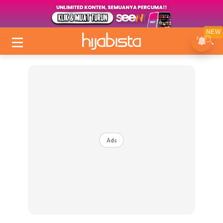
NEW
Ads