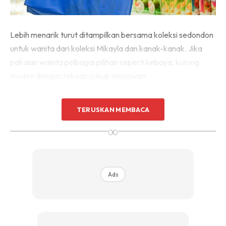
Lebih menarik turut ditampilkan bersama koleksi sedondon
untuk wanita dari koleksi Mikayla dan kanak-kanak. Jika
pakaian wanita pelbagai pilihan seperti kebaya, kurung
moden dengan rekaan cukup menawan.
TERUSKAN MEMBACA
∞
Ads
Ads