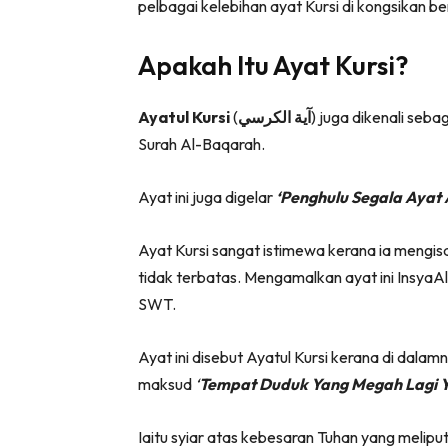
pelbagai kelebihan ayat Kursi di kongsikan be
Apakah Itu Ayat Kursi?
Ayatul Kursi
(
الكرسي
آية
) juga dikenali seba
Surah Al-Baqarah.
Ayat ini juga digelar
‘Penghulu Segala Ayat
Ayat Kursi sangat istimewa kerana ia meng
tidak terbatas. Mengamalkan ayat ini Insya
SWT.
Ayat ini disebut
Ayatul Kursi
kerana di dalam
maksud
‘
Tempat Duduk Yang Megah Lagi 
Iaitu syiar atas kebesaran Tuhan yang meliputi 