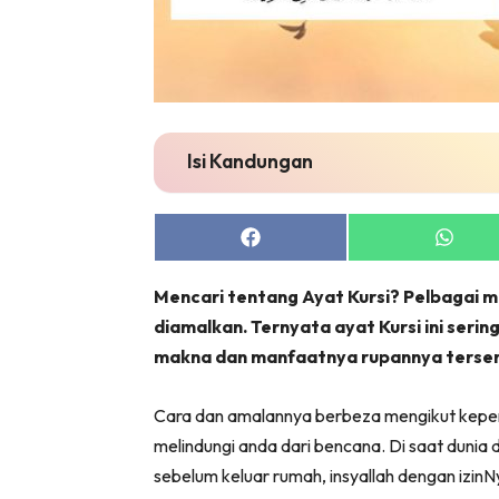
Isi Kandungan
Share
Share
on
on
Facebook
Whats
Mencari tentang Ayat Kursi? Pelbagai 
diamalkan. Ternyata ayat Kursi ini sering
makna dan manfaatnya rupannya tersem
Cara dan amalannya berbeza mengikut keperlu
melindungi anda dari bencana. Di saat dunia 
sebelum keluar rumah, insyallah dengan izinNya 