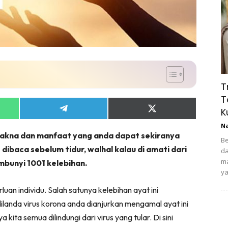
T
T
K
Share
Share
on
on
N
App
Telegram
X
makna dan manfaat yang anda dapat sekiranya
(Twitter)
Be
 dibaca sebelum tidur, walhal kalau di amati dari
da
ma
bunyi 1001 kelebihan.
ya
an individu. Salah satunya kelebihan ayat ini
dilanda virus korona anda dianjurkan mengamal ayat ini
kita semua dilindungi dari virus yang tular. Di sini