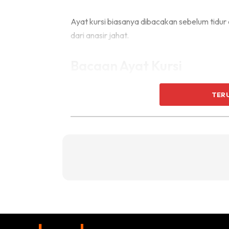
Ayat kursi biasanya dibacakan sebelum tidur 
dari anasir jahat.
Bacaan Ayat Kursi
TER