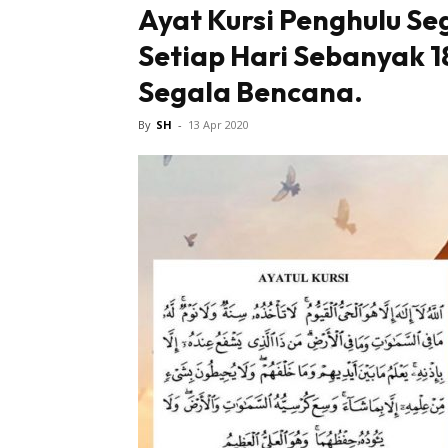
Ayat Kursi Penghulu Se
Setiap Hari Sebanyak 18
Tampi
Segala Bencana.
By
SH
-
13 Apr 2020