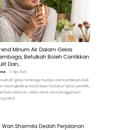
rend Minum Air Dalam Gelas
embaga, Betulkah Boleh Cantikkan
ulit Dan...
ana
-
5 Ogo 2026
narkah gelas tembaga mampu mencantikkan kulit
n meningkatkan kesihatan? Ketahui fakta saintifik,
nfaat sebenar, risiko serta cara penggunaan
ng betul.
Wan Sharmila Dedah Perjalanan