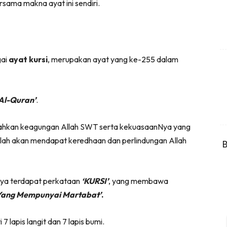
rsama makna ayat ini sendiri.
gai
ayat kursi
, merupakan ayat yang ke-255 dalam
 Al-Quran’
.
isahkan keagungan Allah SWT serta kekuasaanNya yang
Allah akan mendapat keredhaan dan perlindungan Allah
B
nya terdapat perkataan
‘KURSI’
, yang membawa
Yang Mempunyai Martabat’
.
7 lapis langit dan 7 lapis bumi.