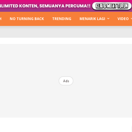
Kata Hijabista
ty Next Level
H
NO TURNING BACK
TRENDING
MENARIK LAGI
VIDEO
o Cantik
urning Back
Hijabista Show
The Hijabista Show 2022
The Hijabista Show 2021
irah2u The Power Of Giving
Ads
erita
Hub Ideaktiv