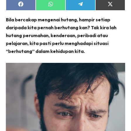
Share
Share
Share
Share
on
on
on
on
Facebook
WhatsApp
Telegram
X
Bila bercakap mengenai hutang, hampir setiap
(Twitter)
daripada kita pernah berhutang kan? Tak kira lah
hutang perumahan, kenderaan, peribadi atau
pelajaran, kita pasti perlu menghadapi situasi
“berhutang” dalam kehidupan kita.