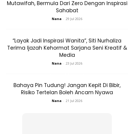
Mutawifah, Bermula Dari Zero Dengan Inspirasi
Sahabat
Nana
-
29 Jul 2026
“Layak Jadi Inspirasi Wanita”, Siti Nurhaliza
Terima Ijazah Kehormat Sarjana Seni Kreatif &
‘azhiim, robbanaa wa robba kulli syai-in, faaliqol habbi wan-
Media
nawaa wamunzilat-tawrooti wal injiil wal furqoon. A’udzu
bika min syarri kulli syai-in anta aakhidzum binaa-shiyatih.
Nana
-
23 Jul 2026
Allahumma antal awwalu falaysa qoblaka syai-un wa antal
aakhiru falaysa ba’daka syai-un, wa antazh zhoohiru fa
Bahaya Pin Tudung! Jangan Kepit Di Bibir,
laysa fawqoka syai-un, wa antal baathinu falaysa duunaka
Risiko Tertelan Boleh Ancam Nyawa
syai-un, iqdhi ‘annad-dainaa wa aghninaa minal faqri.
Nana
-
21 Jul 2026
Ertinya:
“Ya Allah, Rabb yang menguasai langit yang tujuh, Rabb