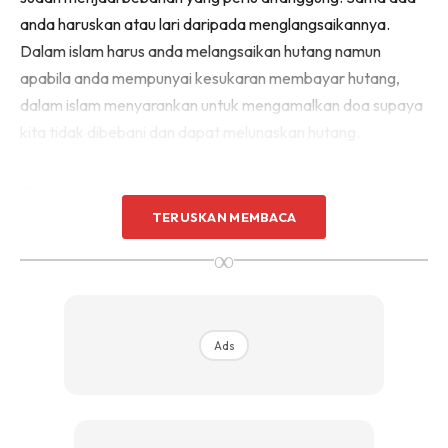
anda haruskan atau lari daripada menglangsaikannya.
Dalam islam harus anda melangsaikan hutang namun
apabila anda mempunyai kesukaran membayar hutang,
dalam islam menyarankan untuk mengamalkan doa supaya
kita tidak dibebani dan dapat melunaskan hutang.
Doa melunaskan hutang
TERUSKAN MEMBACA
∞
Ads