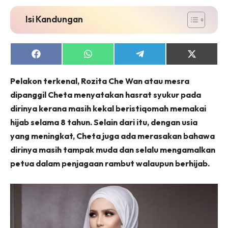
Isi Kandungan
Share
Share
Share
Share
on
on
on
on
Facebook
WhatsApp
Telegram
X
Pelakon terkenal, Rozita Che Wan atau mesra
(Twitter)
dipanggil Cheta menyatakan hasrat syukur pada
dirinya kerana masih kekal beristiqomah memakai
hijab selama 8 tahun. Selain dari itu, dengan usia
yang meningkat, Cheta juga ada merasakan bahawa
dirinya masih tampak muda dan selalu mengamalkan
petua dalam penjagaan rambut walaupun berhijab.