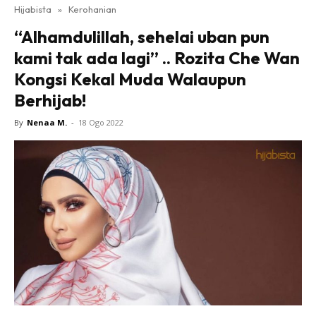
Hijabista
»
Kerohanian
“Alhamdulillah, sehelai uban pun
kami tak ada lagi” .. Rozita Che Wan
Kongsi Kekal Muda Walaupun
Berhijab!
By
Nenaa M.
-
18 Ogo 2022