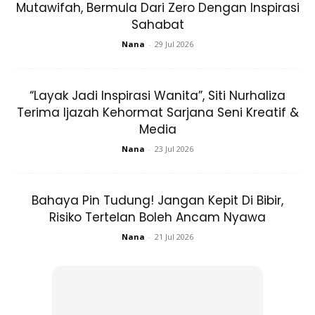
Mutawifah, Bermula Dari Zero Dengan Inspirasi
Sahabat
Nana
-
29 Jul 2026
“Layak Jadi Inspirasi Wanita”, Siti Nurhaliza
Terima Ijazah Kehormat Sarjana Seni Kreatif &
Media
Nana
-
23 Jul 2026
Bahaya Pin Tudung! Jangan Kepit Di Bibir,
Risiko Tertelan Boleh Ancam Nyawa
Nana
-
21 Jul 2026
“Doa Zain bila nampak Kaabah, suami saya berdoa supaya
isteri saya menutup aurat.