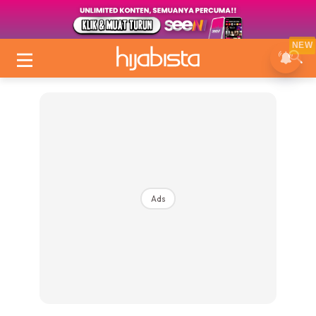
NEW
Ads