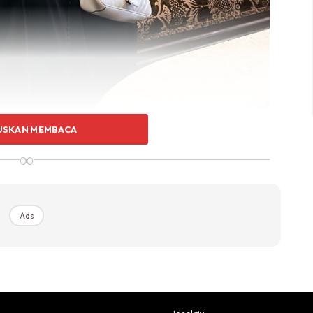
USKAN MEMBACA
∞
un ini turut menarik perhatian kerana dia merahsiakan
n daripada pengetahuan ibu bapanya.
Ads
bu bapa dan keluarga saya tidak tahu,” kata Clara
am siaran YouTube pada Ogos lalu.