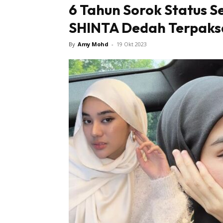
6 Tahun Sorok Status 
SHINTA Dedah Terpaks
Tampi
By
Amy Mohd
-
19 Okt 2023