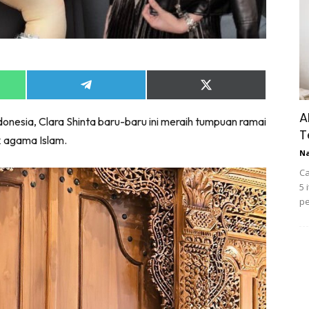
Share
Share
on
on
App
Telegram
X
A
donesia, Clara Shinta baru-baru ini meraih tumpuan ramai
(Twitter)
T
 agama Islam.
N
Ca
5 
pe