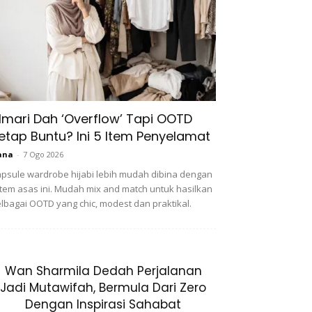
lmari Dah ‘Overflow’ Tapi OOTD
etap Buntu? Ini 5 Item Penyelamat
ana
-
7 Ogo 2026
psule wardrobe hijabi lebih mudah dibina dengan
item asas ini. Mudah mix and match untuk hasilkan
lbagai OOTD yang chic, modest dan praktikal.
Wan Sharmila Dedah Perjalanan
Jadi Mutawifah, Bermula Dari Zero
Dengan Inspirasi Sahabat