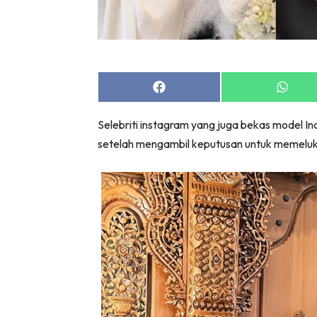
Share
Share
on
on
Facebook
Whats
Selebriti instagram yang juga bekas model In
setelah mengambil keputusan untuk memeluk