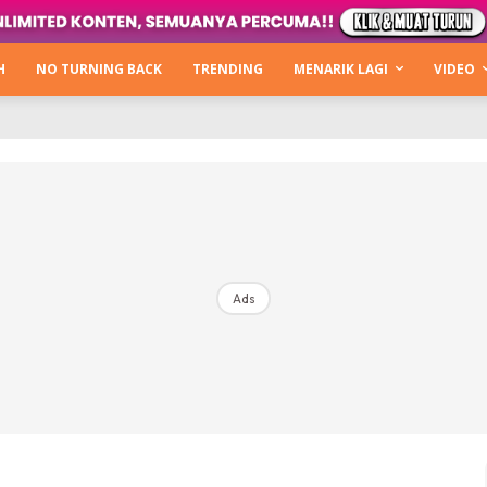
Kata Hijabista
ty Next Level
H
NO TURNING BACK
TRENDING
MENARIK LAGI
VIDEO
o Cantik
urning Back
Hijabista Show
The Hijabista Show 2022
The Hijabista Show 2021
irah2u The Power Of Giving
Ads
erita
Hub Ideaktiv