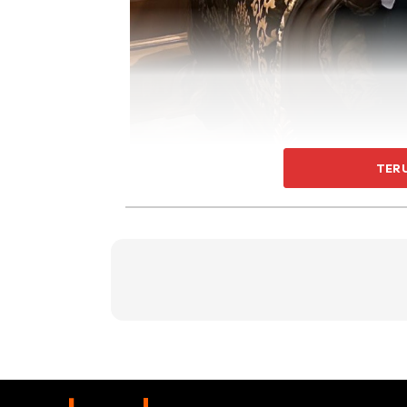
TER
Bukan itu sahaja, kisah wanita berusia 27 tah
statusnya sebagai mualaf selama enam tahu
“Sebenarnya, saya sudah mualaf sejak 2017. I
ketika berbual dengan Aurel Hermansyah dal