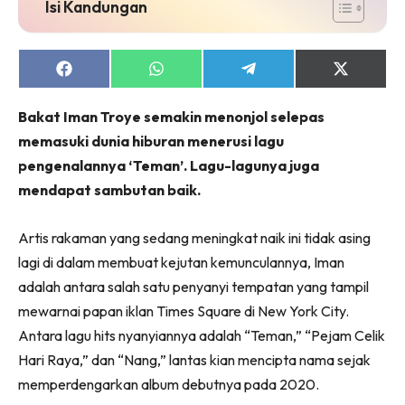
Isi Kandungan
Share
Share
Share
Share
on
on
on
on
Facebook
WhatsApp
Telegram
X
Bakat Iman Troye semakin menonjol selepas
(Twitter)
memasuki dunia hiburan menerusi lagu
pengenalannya ‘Teman’. Lagu-lagunya juga
mendapat sambutan baik.
Artis rakaman yang sedang meningkat naik ini tidak asing
lagi di dalam membuat kejutan kemunculannya, Iman
adalah antara salah satu penyanyi tempatan yang tampil
mewarnai papan iklan Times Square di New York City.
Antara lagu hits nyanyiannya adalah “Teman,” “Pejam Celik
Hari Raya,” dan “Nang,” lantas kian mencipta nama sejak
memperdengarkan album debutnya pada 2020.