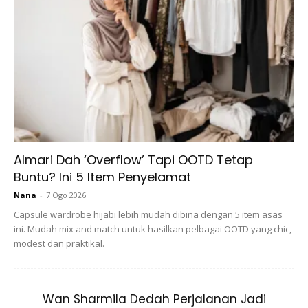
“SHEIN tidak pernah mengecewakan saya dengan
pelbagai pilihan pakaian yang boleh saya suai dan padan
mengikut gaya tersendiri! Saya berharap koleksi eksklusif ini
bakal menambahkan warna serta karakter buat gerobok
Almari Dah ‘Overflow’ Tapi OOTD Tetap
pakaian anda seperti yang dihadirkan buat saya!” kata
Buntu? Ini 5 Item Penyelamat
Iman.
Nana
-
7 Ogo 2026
Capsule wardrobe hijabi lebih mudah dibina dengan 5 item asas
ini. Mudah mix and match untuk hasilkan pelbagai OOTD yang chic,
modest dan praktikal.
Wan Sharmila Dedah Perjalanan Jadi
Ads