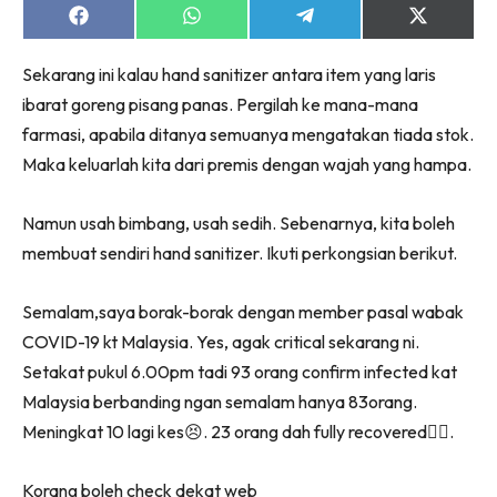
Share
Share
Share
Share
on
on
on
on
Facebook
WhatsApp
Telegram
X
Sekarang ini kalau hand sanitizer antara item yang laris
(Twitter)
ibarat goreng pisang panas. Pergilah ke mana-mana
farmasi, apabila ditanya semuanya mengatakan tiada stok.
Maka keluarlah kita dari premis dengan wajah yang hampa.
Namun usah bimbang, usah sedih. Sebenarnya, kita boleh
membuat sendiri hand sanitizer. Ikuti perkongsian berikut.
Semalam,saya borak-borak dengan member pasal wabak
COVID-19 kt Malaysia. Yes, agak critical sekarang ni.
Setakat pukul 6.00pm tadi 93 orang confirm infected kat
Malaysia berbanding ngan semalam hanya 83orang.
Meningkat 10 lagi kes
😣
. 23 orang dah fully recovered
👍🏻
.
Korang boleh check dekat web