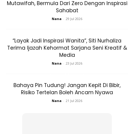
Mutawifah, Bermula Dari Zero Dengan Inspirasi
Tapi, ikut pharmacy tu. FORMULA NI HANYA SESUAI
Sahabat
UNTUK ORANG DEWASA DAN KANAK2 UMURNYA 10
Nana
-
29 Jul 2026
TAHUN KE ATAS JE TAU. INI DISEBABKAN ATAS
FAKTOR KETEBALAN KULIT.
“Layak Jadi Inspirasi Wanita”, Siti Nurhaliza
Dettol nye effect agak kuat jugak. Takut ada effect dekat
Terima Ijazah Kehormat Sarjana Seni Kreatif &
kulit kanak2 yg umurnya bawah 10tahun.
Media
Nana
-
23 Jul 2026
Kalau kita cerita kos pulak, xda lah mahal sangat..
500ml sterile water: RM6.90
Bahaya Pin Tudung! Jangan Kepit Di Bibir,
Risiko Tertelan Boleh Ancam Nyawa
50ml Dettol: RM4.80
Total: RM11.70.
Nana
-
21 Jul 2026
Dengan kos RM11.70.Boleh lah buat 5 botol 50ml hand
sanitizer.