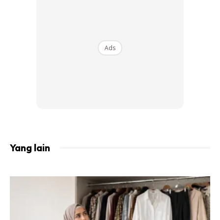
Ads
Ads
Cara2 nak buatnya pulak:
Campurkan..20% Dettol, 80% sterile water.
Yang lain
So, kalau nak buat 100ml hand sanitizer guna sukatan ni..
20ml Dettol, 80ml sterile water.
Kalau nak buat 50ml hand sanitizer guna sukatan ni.. 10ml
Dettol, 40ml sterile water.