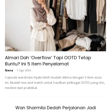
Korang boleh lah sukat guna picagari atau lain2 alat
sukatan yang bersesuaian ye..
Then finally letak dalam botol spray. Korg leh guna je botol2
spray kosong yg korg ada.
Almari Dah ‘Overflow’ Tapi OOTD Tetap
Buntu? Ini 5 Item Penyelamat
Nana
-
7 Ogo 2026
Ads
Capsule wardrobe hijabi lebih mudah dibina dengan 5 item asas
ini. Mudah mix and match untuk hasilkan pelbagai OOTD yang chic,
modest dan praktikal.
Wan Sharmila Dedah Perjalanan Jadi