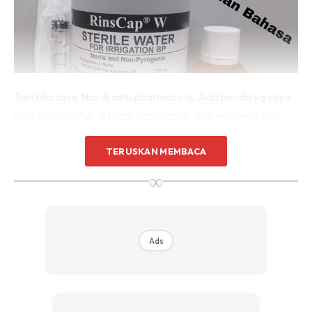
Tapi bila saya tiba di satu pharmacy ni. Ada benda yg saya
rasa bagus untuk di share ngn korang. Yes, macam tajuk
posting ni.CARA MUDAH NAK BUAT HOME MADE HAND
TERUSKAN MEMBACA
SANITIZER.
∞
Ni bahan2 nya mengikut suggestion pharmacy tu:
1.Dettol
2.Sterile Water
Ads