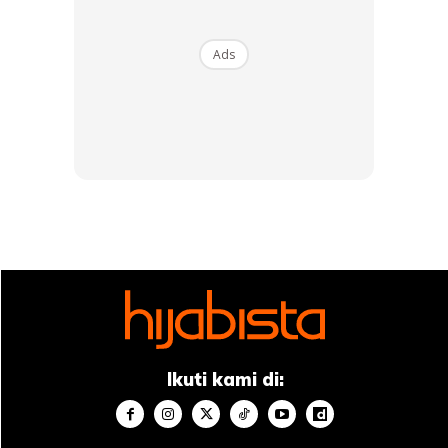
Ads
Ads
Kalau dengan harga semasa RM8.00 sebotol 50ml hand
sanitizer. Total kos 5 botol, RM40. Tapi buat sendiri pakai
formula Dettol+Sterile Water ni. Boleh lah SAVE RM28.30!
Ikuti kami di:
Anda mungkin berminat dengan