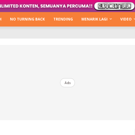
Kata Hijabista
ty Next Level
H
NO TURNING BACK
TRENDING
MENARIK LAGI
VIDEO
o Cantik
urning Back
Hijabista Show
The Hijabista Show 2022
The Hijabista Show 2021
irah2u The Power Of Giving
Ads
erita
Hub Ideaktiv