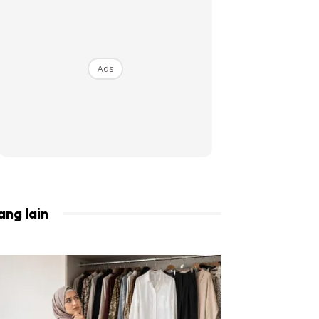
BISTA!
Ads
ang lain