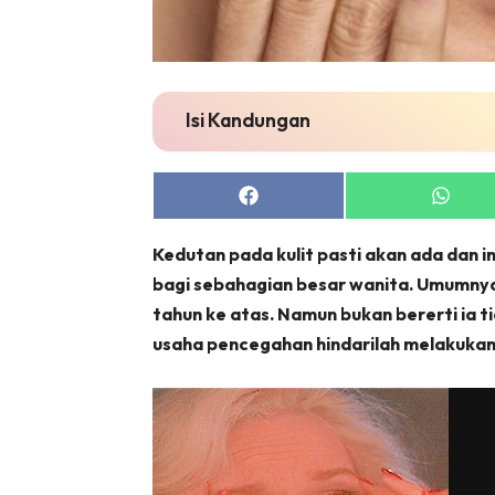
Isi Kandungan
Share
Share
on
on
Facebook
Whats
K
edutan pada kulit pasti akan ada dan 
bagi sebahagian besar wanita. Umumnya,
tahun ke atas. Namun bukan bererti ia ti
usaha pencegahan hindarilah melakukan 6