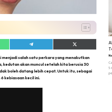
A
Share
Share
B
on
on
App
Telegram
X
N
ini menjadi salah satu perkara yang menakutkan
(Twitter)
Ca
 kedutan akan muncul setelah kita berusia 30
it
dak boleh datang lebih cepat. Untuk itu, sebagai
pe
 kebiasaan kecil ini.