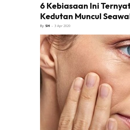
6 Kebiasaan Ini Terny
Kedutan Muncul Seawal
Tampi
By
SH
-
3 Apr 2020