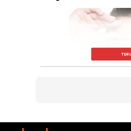
TER
Gerakan pada wajah seperti mengenyitkan ma
menyebabkan kontraksi pada otot-otot yang
kedut di kulit. Tentunya, jika kamu terlalu 
tersebut akan semakin besar dan kuat. Maka b