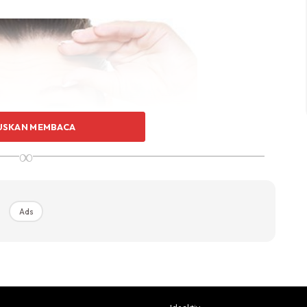
USKAN MEMBACA
∞
Ads
ta, mengangkat alis, atau menerutkan dahi, dapat
 berada pada area tersebut, sehingga menyebabkan
sering mengulang gerakan yang sama otot-otot pada area
oleh dipastikan keriput pun tak lagi boleh kamu hindari.