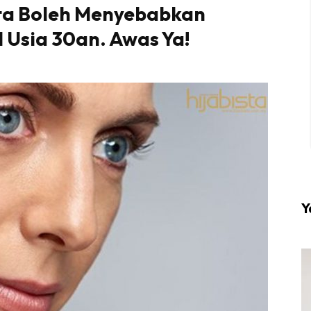
ata Boleh Menyebabkan
 Usia 30an. Awas Ya!
l #1 on top dengan fashion muslimah terkini di HIJA
Download sekarang di
KLIK DI SEENI
Y