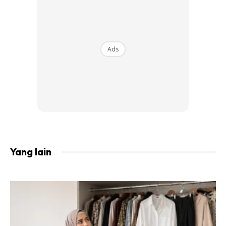
Yang Dibenarkan, Hati-Hati.”
Ads
Pesanan ini wajar diberi perhatian, khususnya buat wanita
yang bakal melangkah ke alam rumah tangga. Hari
pernikahan bukan sekadar tentang tampil cantik di mata
manusia, tetapi juga tentang memulakan kehidupan baharu
dengan keberkatan Allah SWT.
Yang lain