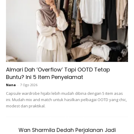
Ads
Almari Dah ‘Overflow’ Tapi OOTD Tetap
Buntu? Ini 5 Item Penyelamat
Nana
-
7 Ogo 2026
Capsule wardrobe hijabi lebih mudah dibina dengan 5 item asas
ini. Mudah mix and match untuk hasilkan pelbagai OOTD yang chic,
modest dan praktikal.
Keberkatan Rumah Tangga Bermula
Dengan Solat
Wan Sharmila Dedah Perjalanan Jadi