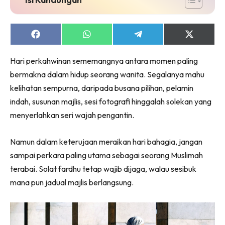
Share
Share
Share
Share
on
on
on
on
Facebook
WhatsApp
Telegram
X
Hari perkahwinan sememangnya antara momen paling
(Twitter)
bermakna dalam hidup seorang wanita. Segalanya mahu
kelihatan sempurna, daripada busana pilihan, pelamin
indah, susunan majlis, sesi fotografi hinggalah solekan yang
menyerlahkan seri wajah pengantin.
Namun dalam keterujaan meraikan hari bahagia, jangan
sampai perkara paling utama sebagai seorang Muslimah
terabai. Solat fardhu tetap wajib dijaga, walau sesibuk
mana pun jadual majlis berlangsung.