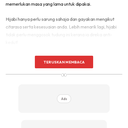
memerlukan masa yang lama untuk dipakai.
Hijabi hanya perlu sarung sahaja dan gayakan mengikut
citarasa serta kesesuaian anda. Lebih menarik lagi, hijabi
tidak perlu menggosok tudung ini kerana ia direka anti-
kedut!
Pengarah Urusan Sebawang, Nurul Nadiah Sazali berkata,
TERUSKAN MEMBACA
tudung sarung Sebawang yang mengetengahkan tagline
∞
“Bukan Sekadar Tudung Sarung” kerana tudung keluaran
mereka membawa satu ideologi serta revolusi baharu
dalam penggayaan tudung jenis sarung.
Ads
“Saya cuba nak bawa pendekatan baharu, kerana
selalunya orang ingat tudung sarung ni hanyalah untuk
makcik-makcik bawang pergi merewang. Jadi saya nak
orang nampak Sebawang ni sebagai salah satu ideologi