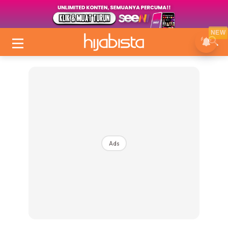
NEW
Ads