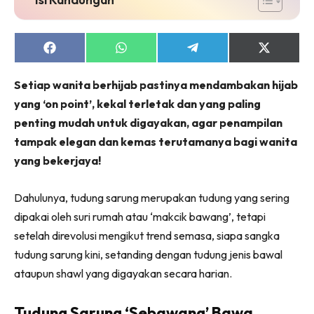
Share
Share
Share
Share
on
on
on
on
Facebook
WhatsApp
Telegram
X
Setiap wanita berhijab pastinya mendambakan hijab
(Twitter)
yang ‘on point’, kekal terletak dan yang paling
penting mudah untuk digayakan, agar penampilan
tampak elegan dan kemas terutamanya bagi wanita
yang bekerjaya!
Dahulunya, tudung sarung merupakan tudung yang sering
dipakai oleh suri rumah atau ‘makcik bawang’, tetapi
setelah direvolusi mengikut trend semasa, siapa sangka
tudung sarung kini, setanding dengan tudung jenis bawal
ataupun shawl yang digayakan secara harian.
Tudung Sarung ‘Sebawang’ Bawa