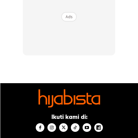
Ads
Ads
“Jadi kita tak mahu limitkan fesyen tudung sarung, lagi satu
dia mudah. Salah satu masalah yang membuatkan wanita
stress adalah, kadang-kadang tudung tak jadi, tersenget
atau bila menguap pin tercabut.
Ikuti kami di:
“Jadi bila ada tudung sebawang ni, ia mengurangkan 70
peratus stres dalam berfesyen serta berhijab,” ujarnya.