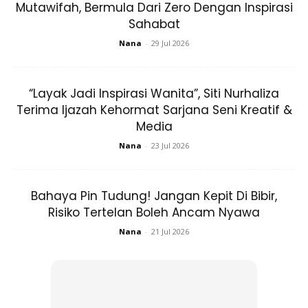
Mutawifah, Bermula Dari Zero Dengan Inspirasi
Sahabat
Nana
-
29 Jul 2026
“Layak Jadi Inspirasi Wanita”, Siti Nurhaliza
Terima Ijazah Kehormat Sarjana Seni Kreatif &
Media
Nana
-
23 Jul 2026
Bahaya Pin Tudung! Jangan Kepit Di Bibir,
Selain itu, pemakaian tudung Sebawang yang begitu mudah
Risiko Tertelan Boleh Ancam Nyawa
untuk digayakan dipercayai mampu mengurangkan
Nana
-
21 Jul 2026
sebanyak 70 peratus stress dikalangan wanita berhijab,
tetapi dalam masa yang sama mahu tampil fashionista dan
elegan.