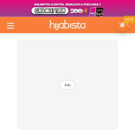
NEW
Ads