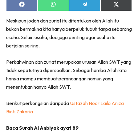
Share
Share
Share
Share
on
on
on
on
Facebook
WhatsApp
Telegram
X
Meskipun jodoh dan zuriat itu ditentukan oleh Allah itu
(Twitter)
bukan bermakna kita hanya berpeluk tubuh tanpa sebarang
usaha. Selain usaha, doa juga penting agar usaha itu
berjalan seiring.
Perkahwinan dan zuriat merupakan urusan Allah SWT yang
tidak sepatutnya dipersoalkan. Sebagai hamba Allah kita
hanya mampu membuat perancangan namun yang
menentukan hanya Allah SWT.
Berikut perkongsian daripada
Ustazah Noor Laila Aniza
Binti Zakaria
Baca Surah Al Anbiyak ayat 89