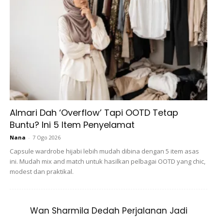
harian di mana sahaja berada.
DOA INI 2 DALAM 1. JODOH DAN ZURIAT
Anda mungkin berminat dengan
Almari Dah ‘Overflow’ Tapi OOTD Tetap
Buntu? Ini 5 Item Penyelamat
Nana
-
7 Ogo 2026
Capsule wardrobe hijabi lebih mudah dibina dengan 5 item asas
ini. Mudah mix and match untuk hasilkan pelbagai OOTD yang chic,
SHOPEE MY
SHOPEE MY
modest dan praktikal.
CENDAWAN RANGUP BY
[500g – 1kg] Frozen Halal
HERO CHEF
Dimsum / Dimsum Sejuk
B...
Wan Sharmila Dedah Perjalanan Jadi
RM14.6
RM24
RM14.6
RM49