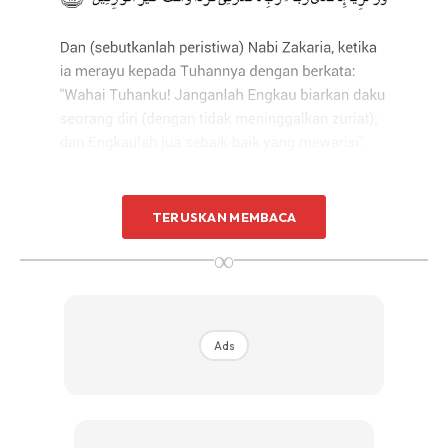
Saya amalkan tiap kali tawaf waktu mengerjakan umrah
TERUSKAN MEMBACA
tahun 2010 padahal ketika itu saya belum pernah kenal
suami lagi. Tahun 2011 saya kahwin dan hujung tahun saya
∞
bersalin anak pertama.
Ads
Ads