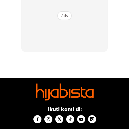
yang membacanya.
Ads
Sumber kredit:
Ustazah Noor Laila Aniza Binti Zakaria
Tampil #1 on top dengan fashion muslimah terkini
di HIJABISTA!
Download sekarang di
KLIK DI SEENI
Ikuti kami di: