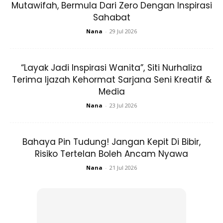
Mutawifah, Bermula Dari Zero Dengan Inspirasi
Buy Now
Buy Now
Sahabat
Nana
-
29 Jul 2026
1
/
5
❮
❯
“Layak Jadi Inspirasi Wanita”, Siti Nurhaliza
Terima Ijazah Kehormat Sarjana Seni Kreatif &
Media
Nana
-
23 Jul 2026
Ads
Bahaya Pin Tudung! Jangan Kepit Di Bibir,
Risiko Tertelan Boleh Ancam Nyawa
Nana
-
21 Jul 2026
Jadikan sebagai zikir harian. Sungguh takkan rugi orang