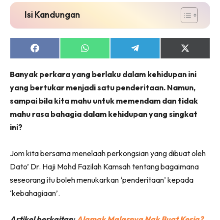
Isi Kandungan
Share
Share
Share
Share
on
on
on
on
Facebook
WhatsApp
Telegram
X
Banyak perkara yang berlaku dalam kehidupan ini
(Twitter)
yang bertukar menjadi satu penderitaan. Namun,
sampai bila kita mahu untuk memendam dan tidak
mahu rasa bahagia dalam kehidupan yang singkat
ini?
Jom kita bersama menelaah perkongsian yang dibuat oleh
Dato’ Dr. Haji Mohd Fazilah Kamsah tentang bagaimana
seseorang itu boleh menukarkan ‘penderitaan’ kepada
‘kebahagiaan’.
Artikel berkaitan:
Alamak Malasnya Nak Buat Kerja?