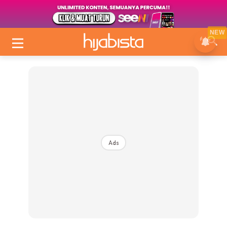
NEW
Ads