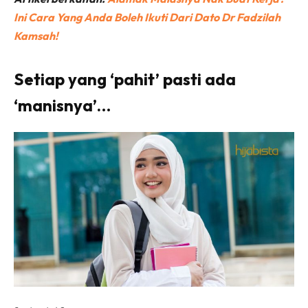
Ini Cara Yang Anda Boleh Ikuti Dari Dato Dr Fadzilah
Kamsah!
Setiap yang ‘pahit’ pasti ada
‘manisnya’…