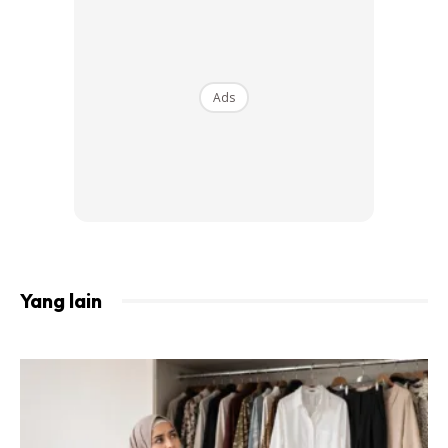
Ads
Ads
2. Hidup dengan cara minimalis
Yang lain
Cuba perhatikan sekeliling rumah anda–jika kelihatan
terlalu banyak benda itu tandanya anda perlu untuk
mula
mengemas!
Kadangkala, persekitaran yang terlalu
‘sesak’ akan membuatkan anda rasa terlalu ‘sesak’
sehinggakan tiada ruang untuk bernafas. Ambil plastik dan