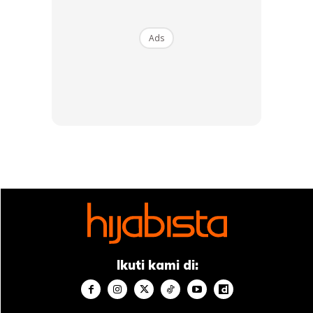
bersama sesuatu perkara. Jadi elakkan untuk
terlalu
overthinking
dan gunakan minda untuk berfikir
Ads
tentang sesuatu yang lebih indah.
6. Perbaharui kehidupan sosial
Cuba dekatkan diri anda dengan
circle
atau kumpulan
kawan yang lebih cenderung membuat anda rasa selesa
dan
stress-free!
Susah juga jika anda cuba untuk
fit-in
meski pun mereka layan anda ala kadar. Ingat…anda
adalah berharga dari mereka yang toksik!
Artikel berkaitan:
Tiada Guna Kalau ‘Overthinking’
Tapi Tidak Ada Jalan Penyelesaian, Elakkan Dari Fikir
Ikuti kami di:
Secara Berlebihan Demi Kesihatan Mental