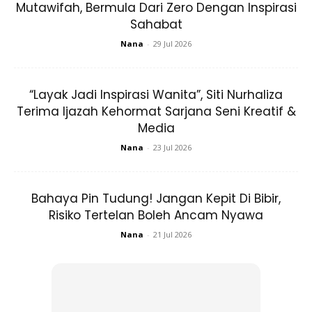
kehidupan!
Mutawifah, Bermula Dari Zero Dengan Inspirasi
Sahabat
Nana
-
29 Jul 2026
“Layak Jadi Inspirasi Wanita”, Siti Nurhaliza
Terima Ijazah Kehormat Sarjana Seni Kreatif &
Ads
Media
Nana
-
23 Jul 2026
Bahaya Pin Tudung! Jangan Kepit Di Bibir,
Risiko Tertelan Boleh Ancam Nyawa
5. Jaga kesihatan mental
Nana
-
21 Jul 2026
Kesihatan mental perlulah dijaga sebaik mana anda
menjaga kesihatan fizikal. Mental ini penting kerana ia
banyak mempengaruhi cara kita berfikir dan interaksi