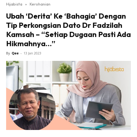
Hijabista
»
Kerohanian
Ubah ‘Derita’ Ke ‘Bahagia’ Dengan
Tip Perkongsian Dato Dr Fadzilah
Kamsah – “Setiap Dugaan Pasti Ada
Hikmahnya…”
By
Qee
-
13 Jan 2023