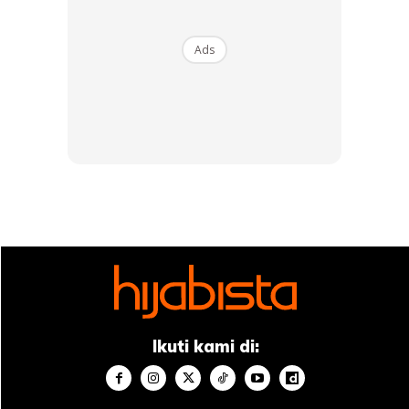
di kahalayak umum ketika mengayakkan busana putih. Jadi
ini yang Rose selalu lakukan untuk kekalkan buasana putih
Ads
bersih dan bebas comot!
“Kalau macam Rose, memang makan comot tau. Susah gila
nak jaga bila baju putih. Memang nervous!
“Selalunya, Rose akan bawa tisu banyak-banyak dalam bag
tangan. Memang banyak gila tisu. Ataupun kadang-kadang
akan ada bib yang plastik tu untuk makan, supaya tak
comot. Sebab memang Rose makan comot,” ujarnya.
Lepas Pakai Pastikan Terus Cuci –
Nurida Suraya
Ikuti kami di: