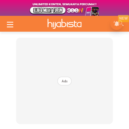
NEW
Ads