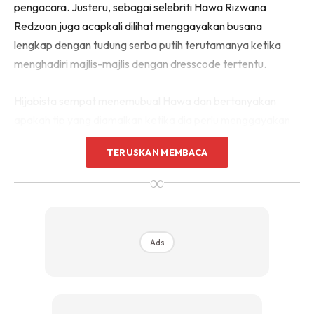
pengacara. Justeru, sebagai selebriti Hawa Rizwana
Redzuan juga acapkali dilihat menggayakan busana
lengkap dengan tudung serba putih terutamanya ketika
menghadiri majlis-majlis dengan dresscode tertentu.
Hijabista sempat menemubual Hawa dan bertanyakan
apakah tip yang diamalkan ketika dia perlu menggayakan
busana atau stail dalam rona warna putih.
TERUSKAN MEMBACA
“For me biasalah, bila kita pakai tudung putih, baju putih,
∞
masa tu lah kita akan makan macam-macam benda atau
melakukan pelbagai perkara yang mungkin merisikokan
pakaian kita.
Ads
“Jadi kena extra care and careful, bila pakai baju putih ni.
Tapi kalau tak boleh jaga, jangan pakai tudung putih,”
seloroh Hawa.