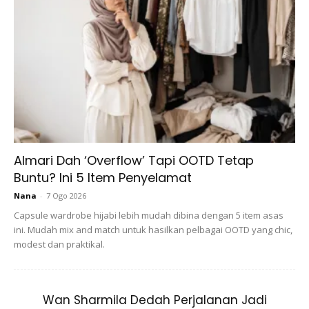
Almari Dah ‘Overflow’ Tapi OOTD Tetap
Namun, lain pula perspektif yang diutarakan oleh pelakon
Buntu? Ini 5 Item Penyelamat
yang namanya sering meningkat naik dan menjadi sorotan
Nana
-
7 Ogo 2026
netizen iaitu Sharifah Rose.
Capsule wardrobe hijabi lebih mudah dibina dengan 5 item asas
ini. Mudah mix and match untuk hasilkan pelbagai OOTD yang chic,
Menurut Rose sebagai selebriti dan pempengaruh media
modest dan praktikal.
sosial, dia juga tidak dapat lari dari menggayakan rona
putih. Kerana rona ini begitu menarik jika mahu menonjolkan
imej yang suci dan polos.
Wan Sharmila Dedah Perjalanan Jadi