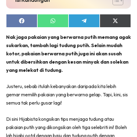
Share
Share
Share
Share
on
on
on
on
Facebook
WhatsApp
Telegram
X
Nak jaga pakaian yang berwarna putih memang agak
(Twitter)
sukarkan, tambah lagi tudung putih. Selain mudah
kotor, pakaian berwarna putih juga ini akan susah
untuk dibersihkan dengan kesan minyak dan solekan
yang melekat di tudung.
Justeru, sebab itulah kebanyakan daripada kita lebih
gemar memilih pakaian yang berwarna gelap. Tapi, kini, sis
semua tak perlu gusar lagi!
Di sini Hijabista kongsikan tips menjaga tudung atau
pakaian putih yang dikongsikan oleh tiga selebriti ini! Boleh
lah hijabi ootd dengan baju dan tudung putih dengan