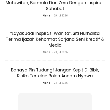
Mutawifah, Bermula Dari Zero Dengan Inspirasi
Artikel berkaitan:
Tampil Berhijab Dalam Busana
Sahabat
Jubah Putih, Kejelitaan Maryam Younarae Dipuji!
Nana
-
29 Jul 2026
Cantik Bak ‘Bidadari’
“Layak Jadi Inspirasi Wanita”, Siti Nurhaliza
Terima Ijazah Kehormat Sarjana Seni Kreatif &
Media
Nana
-
23 Jul 2026
Ads
Bahaya Pin Tudung! Jangan Kepit Di Bibir,
Risiko Tertelan Boleh Ancam Nyawa
Nana
-
21 Jul 2026
Tetapi bagi seorang yang ‘makan comot’ seperti Rose,
dirinya akui agak struggle untuk dia mengekalkan kejelitaan