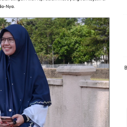
ada-Nya.
B