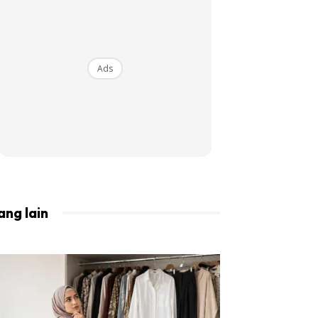
BISTA!
Ads
ang lain