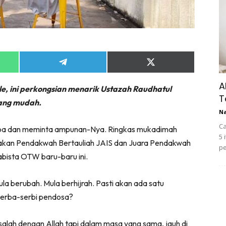
Share
Share
on
on
App
Telegram
X
A
cle, ini perkongsian menarik Ustazah Raudhatul
(Twitter)
T
yang mudah.
N
Ca
erdoa dan meminta ampunan-Nya. Ringkas mukadimah
5 
akan Pendakwah Bertauliah JAIS dan Juara Pendakwah
pe
jabista OTW baru-baru ini.
la berubah. Mula berhijrah. Pasti akan ada satu
 serba-serbi pendosa?
salah dengan Allah tapi dalam masa yang sama, jauh di