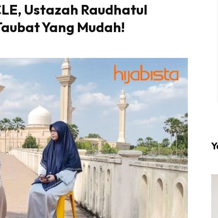
LE, Ustazah Raudhatul
Taubat Yang Mudah!
l #1 on top dengan fashion muslimah terkini di HIJA
Download sekarang di
KLIK DI SEENI
Y