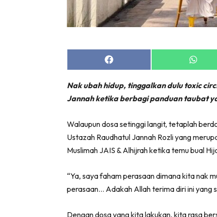
Share
Share
on
on
Facebook
Whats
Nak ubah hidup, tinggalkan dulu toxic cir
Jannah ketika berbagi panduan taubat 
Walaupun dosa setinggi langit, tetaplah b
Ustazah Raudhatul Jannah Rozli yang merup
Muslimah JAIS & Alhijrah ketika temu bual Hi
“Ya, saya faham perasaan dimana kita nak mu
perasaan… Adakah Allah terima diri ini yang
Dengan dosa yang kita lakukan, kita rasa ber