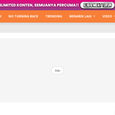
Kata Hijabista
ty Next Level
H
NO TURNING BACK
TRENDING
MENARIK LAGI
VIDEO
o Cantik
urning Back
Hijabista Show
The Hijabista Show 2022
The Hijabista Show 2021
irah2u The Power Of Giving
Ads
erita
Hub Ideaktiv