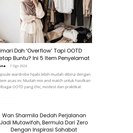
lmari Dah ‘Overflow’ Tapi OOTD
etap Buntu? Ini 5 Item Penyelamat
ana
-
7 Ogo 2026
psule wardrobe hijabi lebih mudah dibina dengan
item asas ini. Mudah mix and match untuk hasilkan
lbagai OOTD yang chic, modest dan praktikal.
Wan Sharmila Dedah Perjalanan
Jadi Mutawifah, Bermula Dari Zero
Dengan Inspirasi Sahabat