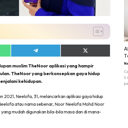
A
Share
Share
T
on
on
App
Telegram
X
N
dupan muslim TheNoor aplikasi yang hampir
(Twitter)
Ca
bulan. TheNoor yang berkonsepkan gaya hidup
5 
njalani kehidupan.
pe
n 2021, Neelofa, 31, melancarkan aplikasi gaya hidup
. Neelofa atau nama sebenar, Noor Neelofa Mohd Noor
 yang mudah digunakan bila-bila masa dan di mana-