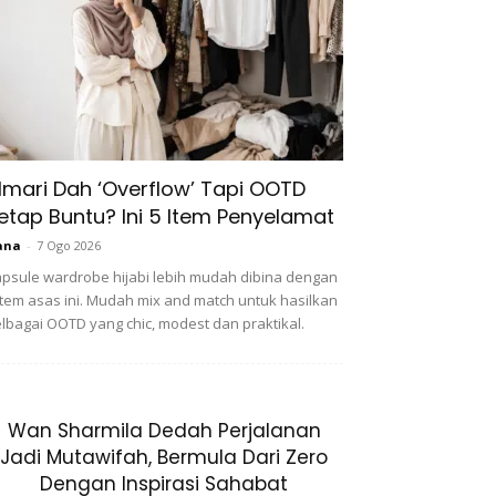
lmari Dah ‘Overflow’ Tapi OOTD
etap Buntu? Ini 5 Item Penyelamat
ana
-
7 Ogo 2026
psule wardrobe hijabi lebih mudah dibina dengan
item asas ini. Mudah mix and match untuk hasilkan
lbagai OOTD yang chic, modest dan praktikal.
Wan Sharmila Dedah Perjalanan
Jadi Mutawifah, Bermula Dari Zero
Dengan Inspirasi Sahabat