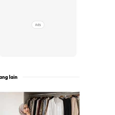
BISTA!
Ads
ang lain