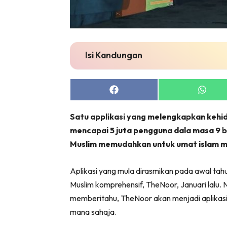
Isi Kandungan
Share
Share
on
on
Facebook
Whats
Satu applikasi yang melengkapkan kehi
mencapai 5 juta pengguna dala masa 9 
Muslim memudahkan untuk umat islam me
Aplikasi yang mula dirasmikan pada awal tahu
Muslim komprehensif, TheNoor, Januari lalu
memberitahu, TheNoor akan menjadi aplikasi
mana sahaja.