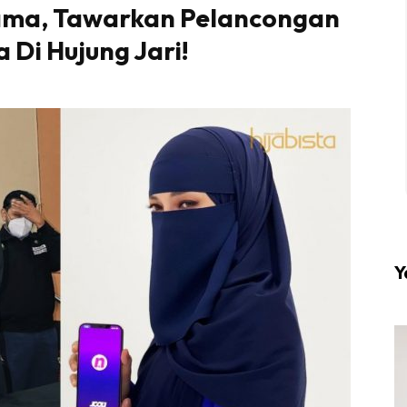
tama, Tawarkan Pelancongan
 Di Hujung Jari!
l #1 on top dengan fashion muslimah terkini di HIJA
Download sekarang di
KLIK DI SEENI
Y