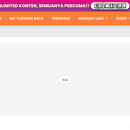
Kata Hijabista
ty Next Level
H
NO TURNING BACK
TRENDING
MENARIK LAGI
VIDEO
o Cantik
urning Back
Hijabista Show
The Hijabista Show 2022
The Hijabista Show 2021
irah2u The Power Of Giving
Ads
erita
Hub Ideaktiv