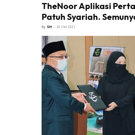
TheNoor Aplikasi Per
Patuh Syariah. Semunya
Tampi
By
SH
-
20 Okt 2021