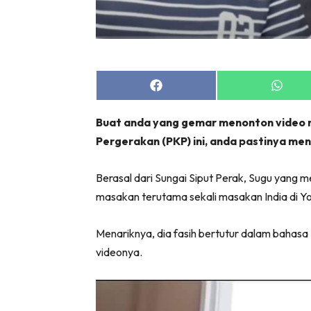
Share
Share
on
on
Facebook
Whats
Buat anda yang gemar menonton video
Pergerakan (PKP) ini, anda pastinya me
Berasal dari Sungai Siput Perak, Sugu yang 
masakan terutama sekali masakan India di Yo
Menariknya, dia fasih bertutur dalam baha
videonya.