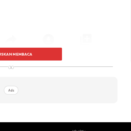
USKAN MEMBACA
∞
Ads