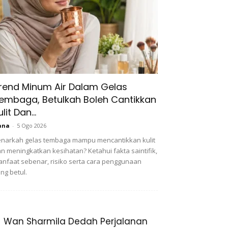
rend Minum Air Dalam Gelas
embaga, Betulkah Boleh Cantikkan
ulit Dan...
ana
-
5 Ogo 2026
narkah gelas tembaga mampu mencantikkan kulit
n meningkatkan kesihatan? Ketahui fakta saintifik,
nfaat sebenar, risiko serta cara penggunaan
ng betul.
Wan Sharmila Dedah Perjalanan