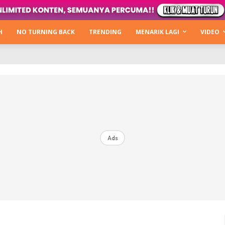
Kata Hijabista
ty Next Level
H
NO TURNING BACK
TRENDING
MENARIK LAGI
VIDEO
o Cantik
urning Back
Hijabista Show
The Hijabista Show 2022
The Hijabista Show 2021
irah2u The Power Of Giving
Ads
erita
Hub Ideaktiv