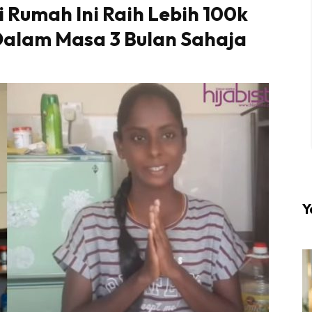
i Rumah Ini Raih Lebih 100k
 Dalam Masa 3 Bulan Sahaja
l #1 on top dengan fashion muslimah terkini di HIJA
Download sekarang di
KLIK DI SEENI
Y