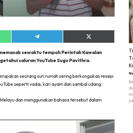
Share
Share
on
on
App
Telegram
X
T
 memasak sewaktu tempoh Perintah Kawalan
(Twitter)
T
ngetahui saluran YouTube Sugu Pavithra.
K
N
merupakan seorang suri rumah sering berkongsikan resepi
Be
uTube seperti vadai, kari ayam dan sambal udang.
da
ma
sa Melayu dan menggunakan bahasa tersebut dalam
ya