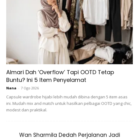
Menanjal dan sekatakan tona kulit
Tingkatkan penampilan keanjalan kulit, tekstur dan warna
dengan Squalane 100% tulen, Zaitun yang mudah diserap.
Almari Dah ‘Overflow’ Tapi OOTD Tetap
Buntu? Ini 5 Item Penyelamat
Tidak menyumbat pori, minyak ini menjadikan kulit lembut,
berkhasiat dan tidak berminyak.
Nana
-
7 Ogo 2026
Capsule wardrobe hijabi lebih mudah dibina dengan 5 item asas
ini. Mudah mix and match untuk hasilkan pelbagai OOTD yang chic,
modest dan praktikal.
Wan Sharmila Dedah Perjalanan Jadi
Ads