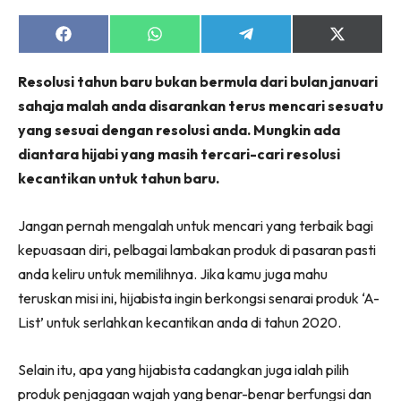
Share
Share
Share
Share
on
on
on
on
Facebook
WhatsApp
Telegram
X
Resolusi tahun baru bukan bermula dari bulan januari
(Twitter)
sahaja malah anda disarankan terus mencari sesuatu
yang sesuai dengan resolusi anda. Mungkin ada
diantara hijabi yang masih tercari-cari resolusi
kecantikan untuk tahun baru.
Jangan pernah mengalah untuk mencari yang terbaik bagi
kepuasaan diri, pelbagai lambakan produk di pasaran pasti
anda keliru untuk memilihnya. Jika kamu juga mahu
teruskan misi ini, hijabista ingin berkongsi senarai produk ‘A-
List’ untuk serlahkan kecantikan anda di tahun 2020.
Selain itu, apa yang hijabista cadangkan juga ialah pilih
produk penjagaan wajah yang benar-benar berfungsi dan