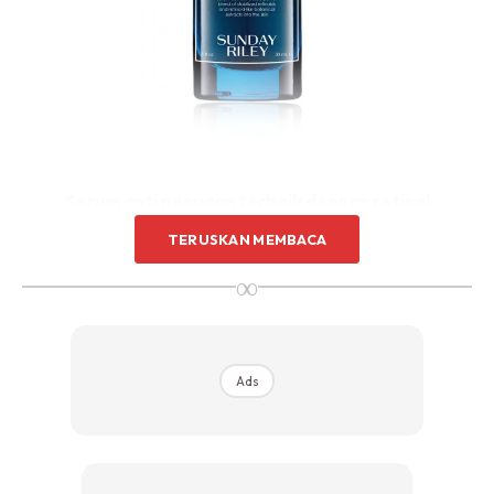
Serum anti penuaan terbaik dengan retinol
TERUSKAN MEMBACA
Serum retinoid dosis tinggi ini dari Sunday Riley mungkin
∞
menyelesaikan masalah andan dengan sekelip mata.
Produk ini memberikan penyelesaian 6.5% bahan yang kuat
dari pelbagai campuran retinoid, untuk mengatasi
penampilan penuaan. Tambahan lagi, produk ini dapat
Ads
menegangkan kedutan sambil merawat kulit yang rosak
kesan dari pancaran UV. Selain itu, ekstrak madu putih
Hawaii dan kaktus dalam ramuan berfungsi untuk