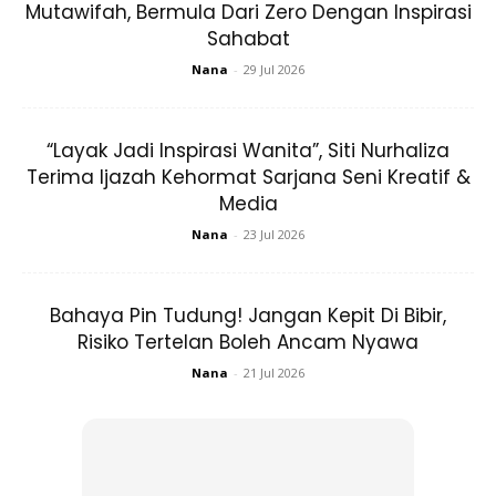
Mutawifah, Bermula Dari Zero Dengan Inspirasi
Sahabat
Nana
-
29 Jul 2026
“Layak Jadi Inspirasi Wanita”, Siti Nurhaliza
Terima Ijazah Kehormat Sarjana Seni Kreatif &
3. Alpha-H Liquid Gold
Media
Nana
-
23 Jul 2026
Bahaya Pin Tudung! Jangan Kepit Di Bibir,
Risiko Tertelan Boleh Ancam Nyawa
Nana
-
21 Jul 2026