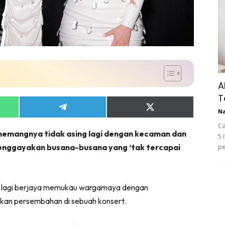
A
T
Share
Share
N
on
on
Ca
App
Telegram
X
ememangnya tidak asing lagi dengan kecaman dan
(Twitter)
5 
 menggayakan busana-busana yang ‘tak tercapai
pe
ali lagi berjaya memukau wargamaya dengan
ukan persembahan di sebuah konsert.