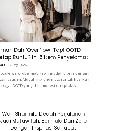
lmari Dah ‘Overflow’ Tapi OOTD
etap Buntu? Ini 5 Item Penyelamat
ana
-
7 Ogo 2026
psule wardrobe hijabi lebih mudah dibina dengan
item asas ini. Mudah mix and match untuk hasilkan
lbagai OOTD yang chic, modest dan praktikal.
Wan Sharmila Dedah Perjalanan
Jadi Mutawifah, Bermula Dari Zero
Dengan Inspirasi Sahabat