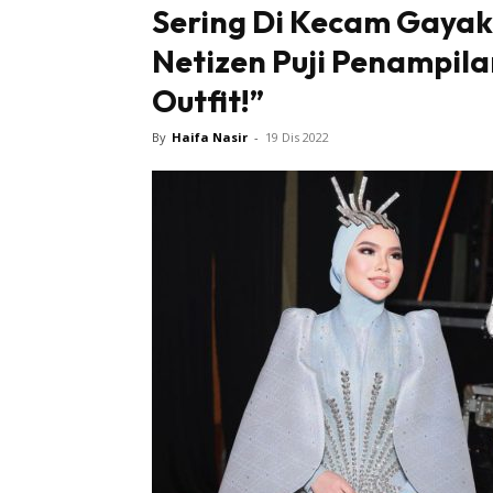
Sering Di Kecam Gayaka
Netizen Puji Penampila
Tampi
Outfit!”
By
Haifa Nasir
-
19 Dis 2022