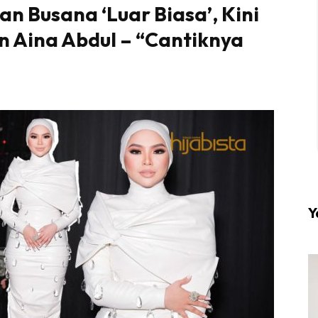
n Busana ‘Luar Biasa’, Kini
n Aina Abdul – “Cantiknya
l #1 on top dengan fashion muslimah terkini di HIJA
Download sekarang di
KLIK DI SEENI
Y