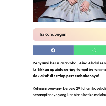
Isi Kandungan
Share
Share
on
on
Facebook
Whats
Penyanyi bersuara vokal, Aina Abdul s
kritikkan apabila sering tampil berani
dek akal’ di setiap persembahannya!
Kelmarin penyanyi berusia 29 tahun itu, sek
penampilannya yang luar biasa ketika melak