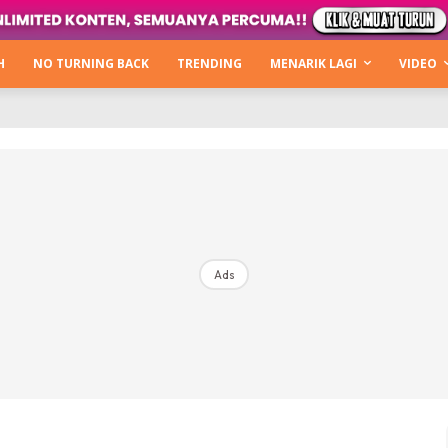
Kata Hijabista
ty Next Level
H
NO TURNING BACK
TRENDING
MENARIK LAGI
VIDEO
o Cantik
urning Back
Hijabista Show
The Hijabista Show 2022
The Hijabista Show 2021
irah2u The Power Of Giving
Ads
erita
Hub Ideaktiv