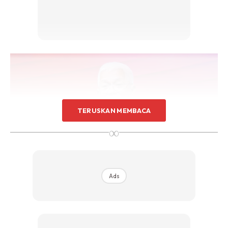
TERUSKAN MEMBACA
∞
Ads
World #QuranHour
Tahun ini, World #QuranHour akan diadakan di Masjid
Sultan Haji Ahmad Shah, UIAM pada