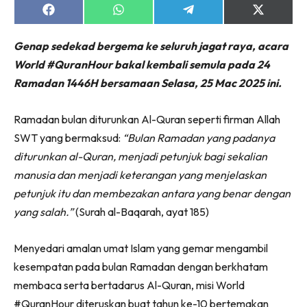
Share
Share
Share
Share
on
on
on
on
Facebook
WhatsApp
Telegram
X
Genap sedekad bergema ke seluruh jagat raya, acara
(Twitter)
World #QuranHour bakal kembali semula pada 24
Ramadan 1446H bersamaan Selasa, 25 Mac 2025 ini.
Ramadan bulan diturunkan Al-Quran seperti firman Allah
SWT yang bermaksud:
“Bulan Ramadan yang padanya
diturunkan al-Quran, menjadi petunjuk bagi sekalian
manusia dan menjadi keterangan yang menjelaskan
petunjuk itu dan membezakan antara yang benar dengan
yang salah.”
(Surah al-Baqarah, ayat 185)
Menyedari amalan umat Islam yang gemar mengambil
kesempatan pada bulan Ramadan dengan berkhatam
membaca serta bertadarus Al-Quran, misi World
#QuranHour diteruskan buat tahun ke-10 bertemakan