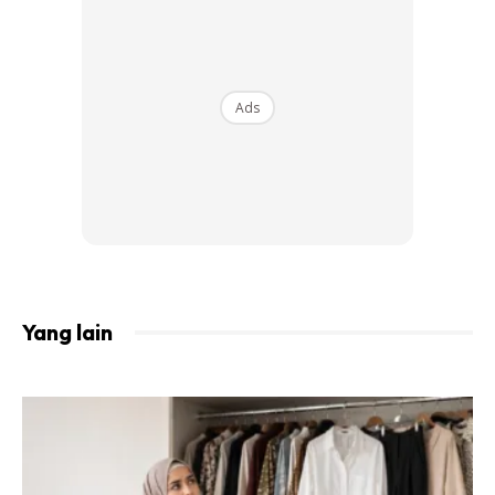
25 Mac 2025, dari pukul 12 hingga 1 tengah hari.
Surah Al-Saff dipilih sebagai surah Utama dengan
membawa tema #SavingTheUmmah. Surah ini menyeru
Ads
umat Islam untuk Bersatu dan mencontohi semangat
Hawariyun, iaitu para pembantu agama ALLAH, dalam
menyebarkan nilai-nilai al-Quran ke seluruh dunia.
Yang lain
Ads