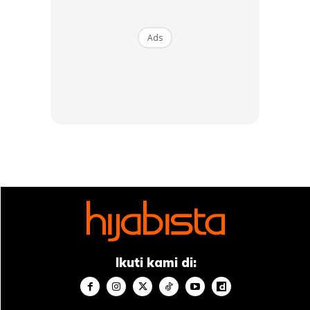
World #QuranHour
Ads
Pada 2016, Masjid Sultan Haji Ahmad Shah, Universiti Islam
Antarabangsa Malaysia (UIAM) menjadi lokasi perdana
bagi World #QuranHour buat pertama kalinya untuk
menarik lebih ramai penyertaan umat Islam di peringkat
antarabangsa.
Anda mungkin berminat dengan
Ikuti kami di: