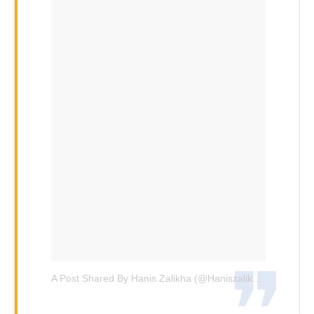
A Post Shared By Hanis Zalikha (@haniszalikha)
On
Dec 6