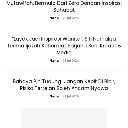
Mutawifah, Bermula Dari Zero Dengan Inspirasi
mereka iaitu Hanis Zalikha dan anaknya, Yusuf Iskandar.
Sahabat
Nana
-
29 Jul 2026
Malah, para peminat juga dapat menyaksikan kehidupan
harian Hanis dan keluarganya dalam sebuah rancangan
yang bakal ditayangkan di ASTRO RIA (saluran 104)
“Layak Jadi Inspirasi Wanita”, Siti Nurhaliza
bertajuk ‘My Little Heroes’ pada setiap hari Rabu bermula
Terima Ijazah Kehormat Sarjana Seni Kreatif &
31 Januari jam 9.00 malam.
Media
Nana
-
23 Jul 2026
Bahaya Pin Tudung! Jangan Kepit Di Bibir,
Risiko Tertelan Boleh Ancam Nyawa
Nana
-
21 Jul 2026