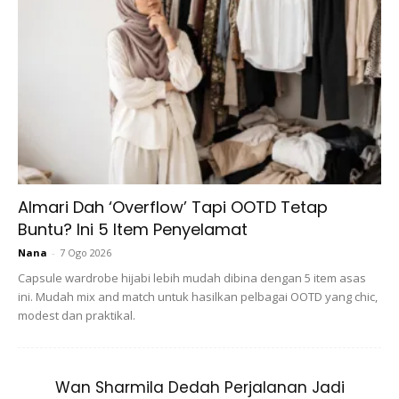
A Post Shared By Hanis Zalikha (@haniszalikha)
On
Jan 1
Ads
Almari Dah ‘Overflow’ Tapi OOTD Tetap
Buntu? Ini 5 Item Penyelamat
Nana
-
7 Ogo 2026
Capsule wardrobe hijabi lebih mudah dibina dengan 5 item asas
ini. Mudah mix and match untuk hasilkan pelbagai OOTD yang chic,
modest dan praktikal.
Hijabista berkesempatan untuk bertemu Hanis Zalikha
pada satu sidang media yang diadakan oleh
Wan Sharmila Dedah Perjalanan Jadi
Anmum™ Essential untuk mengumumkan duta baharu