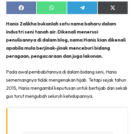
Share
Share
Share
Share
on
on
on
on
Facebook
WhatsApp
Telegram
X
Hanis Zalikha bukanlah satu nama baharu dalam
(Twitter)
industri seni tanah air. Dikenali menerusi
penulisannya di dalam blog, nama Hanis kian dikenali
apabila mula berjinak-jinak menceburi bidang
peragaan, pengacaraan dan juga lakonan.
Pada awal pembabitannya di dalam bidang seni, Hanis
sememangnya tidak mengenakan hijab. Tetapi sejak tahun
2015, Hanis mengambil keputusan untuk berhijab dan sekali
gus turut mengubah seluruh kehidupannya.