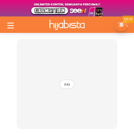
NEW
Ads