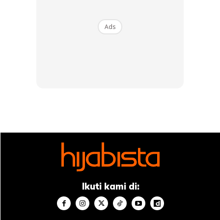
Foto: Ihsan IN.Deed Communications
Ads
Foto: Ihsan IN.Deed Communications
Anda semua jangan lupa tonton okay! Selain itu, Hijabista
Ikuti kami di:
juga sempat bertanya beberapa soalan kepada Hanis
Zalikha tentang fesyen serta penghijrahannya. Jom ikuti