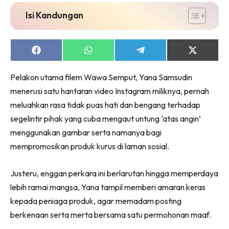
Isi Kandungan
Share
Share
Share
Share
on
on
on
on
Facebook
WhatsApp
Telegram
X
Pelakon utama filem Wawa Semput, Yana Samsudin
(Twitter)
menerusi satu hantaran video Instagram miliknya, pernah
meluahkan rasa tidak puas hati dan bengang terhadap
segelintir pihak yang cuba mengaut untung ‘atas angin’
menggunakan gambar serta namanya bagi
mempromosikan produk kurus di laman sosial.
Justeru, enggan perkara ini berlarutan hingga memperdaya
lebih ramai mangsa, Yana tampil memberi amaran keras
kepada peniaga produk, agar memadam posting
berkenaan serta merta bersama satu permohonan maaf.