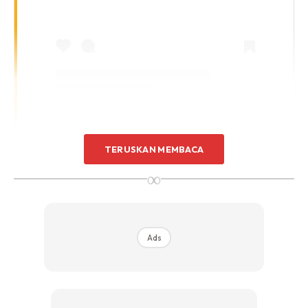
TERUSKAN MEMBACA
A Post Shared By Yana Samsudin (@yanasamsudin)
∞
“Ini semua tidak benar dan saya tidak pernah pegang
Ads
produk ini, saya tidak pernah makan produk ini. Gambar ini
telah diedit.”
“Boleh saman orang ini sebenarnya, jadi sebelum saya buat