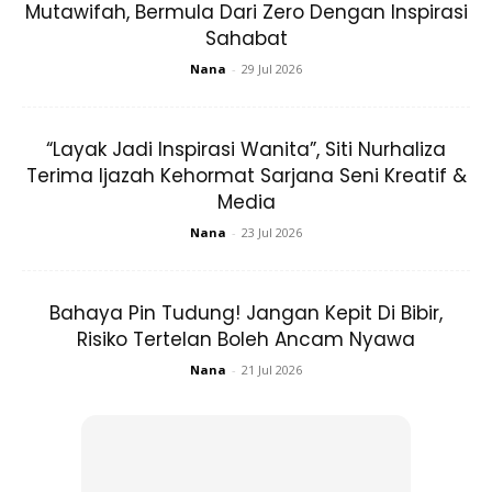
Mutawifah, Bermula Dari Zero Dengan Inspirasi
Sahabat
Meninjau ke laman Facebook, Hijabista mendapati bahawa
Nana
-
29 Jul 2026
bukan gambar Yana seorang sahaja yang telah
dimanipulasi, terdapat juga beberapa artis popular tanah
air lain yang menjadi mangsa produk sama, antaranya
“Layak Jadi Inspirasi Wanita”, Siti Nurhaliza
Terima Ijazah Kehormat Sarjana Seni Kreatif &
Dato’ Siti Nurhaliza, Neelofa dan Mira Filzah.
Media
Nana
-
23 Jul 2026
Bahaya Pin Tudung! Jangan Kepit Di Bibir,
Risiko Tertelan Boleh Ancam Nyawa
Ads
Nana
-
21 Jul 2026