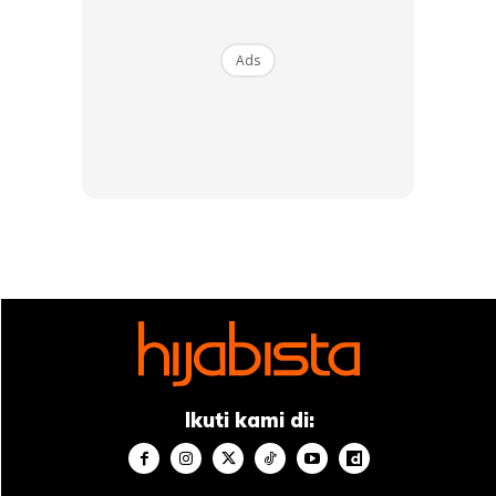
Lebih membimbangkan apabila produk berkenaan tidak
Ads
dapat dipastikan keselamatannya, samada ia mengandungi
bahan terlarang seperti racun berjadual yang boleh
memudaratkan pengguna.
Artikel berkaitan:
Yana Samsudin Berang Gambar Di
Salah Guna! Rupanya Ramai Artis Dah Terkena
“Sudahlah tipu orang menggunakan gambar selebriti,
produk itu pun kita tidak tahu halal ke tidak. Tidak ada KKM
(Kementerian Kesihatan Malaysia). Entah-entah ada
produk racun berjadual atau tidak. Entah ada babi,” ujar
Yana.
Ikuti kami di:
Tak baik cari rezeki dengan cara menganiaya orang macam
ni kan? Hijabista doakan agar peniaga tersebut sedar