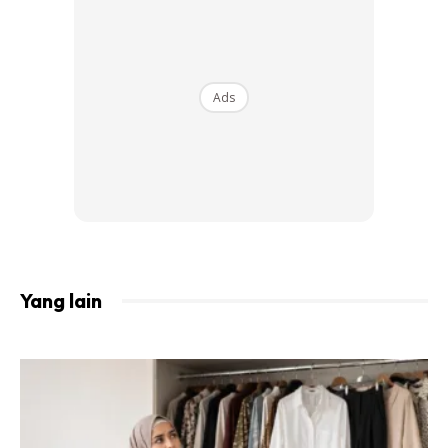
tindakan seterusnya, padam dan buat permohonan maaf!
Jangan sampai Kak Yong datang.”
Video amaran berkenaan telah dikongsikan yana di kedua-
Ads
dua laman sosial rasmi miliknya iaitu di Instagram dan juga
Facebook. Jelas Yana lagi, pihak berkenaan membuat satu
‘fake account’
menggunakan nama dan gambarnya untuk
tujuan penjualan produk pelangsing berat badan itu
sehingga menimbulkan kekeliruan kepada umum.
Guna Gambar Artis, Sasar Peminat
Yang lain
Untuk Beli produk