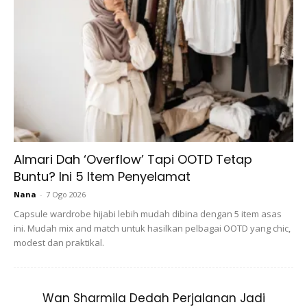
Almari Dah ‘Overflow’ Tapi OOTD Tetap
Buntu? Ini 5 Item Penyelamat
Nana
-
7 Ogo 2026
Capsule wardrobe hijabi lebih mudah dibina dengan 5 item asas
ini. Mudah mix and match untuk hasilkan pelbagai OOTD yang chic,
Yana berkata,
modus operandi
yang digunakan oleh
modest dan praktikal.
produk berkenaan adalah mensasarkan pembeli dikalangan
para peminat selebriti tanah air seperti dirinya, maka para
peminat yang terkeliru akan membeli produk berkenaan
Wan Sharmila Dedah Perjalanan Jadi
seolah-olah dia yang menjualnya.