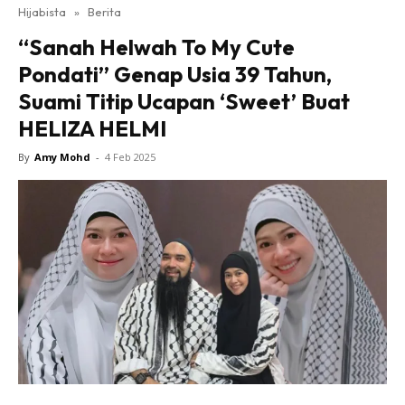
Hijabista
»
Berita
“Sanah Helwah To My Cute
Pondati” Genap Usia 39 Tahun,
Suami Titip Ucapan ‘Sweet’ Buat
HELIZA HELMI
By
Amy Mohd
-
4 Feb 2025