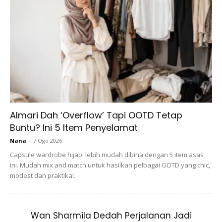
Almari Dah ‘Overflow’ Tapi OOTD Tetap
Buntu? Ini 5 Item Penyelamat
Nana
-
7 Ogo 2026
View this post on Instagram
Capsule wardrobe hijabi lebih mudah dibina dengan 5 item asas
ini. Mudah mix and match untuk hasilkan pelbagai OOTD yang chic,
modest dan praktikal.
Wan Sharmila Dedah Perjalanan Jadi