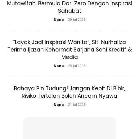
Mutawifah, Bermula Dari Zero Dengan Inspirasi
Sahabat
Nana
-
29 Jul 2026
A Post Shared By 🎯H E L I Z A H E L M I 🎯 (@nurhelizahelmi)
“Layak Jadi Inspirasi Wanita”, Siti Nurhaliza
Terima Ijazah Kehormat Sarjana Seni Kreatif &
Media
“3hb Februari
Nana
-
23 Jul 2026
“ALHAMDULILLAH FOR EVERYTHING
Bahaya Pin Tudung! Jangan Kepit Di Bibir,
“Setiap kali nak menginjak ke umur yang baru, perasaan
Risiko Tertelan Boleh Ancam Nyawa
mesti berdebar-debar. Sebab tau umur makin meningkat
Nana
-
21 Jul 2026
tapi amalan tak ada apa nak dibawa nak dipersembahkan
kepada ALLAH
“Dosa bertimbun-timbun.. Ya ALLAH.. takut sangat bila