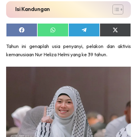
Isi Kandungan
Share
Share
Share
Share
on
on
on
on
Facebook
WhatsApp
Telegram
X
Tahun ini genaplah usia penyanyi, pelakon dan aktivis
(Twitter)
kemanusiaan Nur Heliza Helmi yang ke 39 tahun.