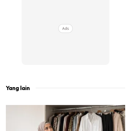
Ads
Kredit Foto:
nurhelizahelmi
Yang lain
Menurut Heliza, setiap kali meningkatnya usia dia merasa
berdebar-debar dan bimbang dengan amalan yang tidak
cukup untuk dipersembahkan kepada Maha Pencipta.