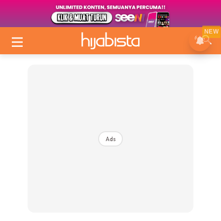
NEW
Ads