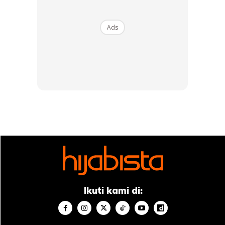
fikir hari bakal bertemu Ilahi… apalah pengakhiran nanti
kan…”
Ads
Ads
Pengakhiran Yang Baik
Ikuti kami di:
Tidak ketinggalan,Heliza turut mendoakan dirinya serta
para pengikut dan peminat agar diampunkan dosa dan