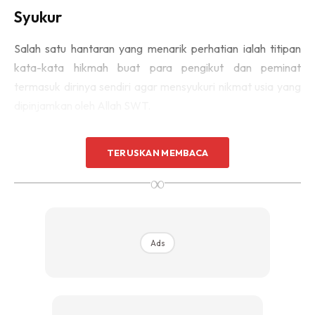
Syukur
Salah satu hantaran yang menarik perhatian ialah titipan
kata-kata hikmah buat para pengikut dan peminat
termasuk dirinya sendiri agar mensyukuri nikmat usia yang
dipinjamkan oleh Allah SWT.
TERUSKAN MEMBACA
∞
Ads