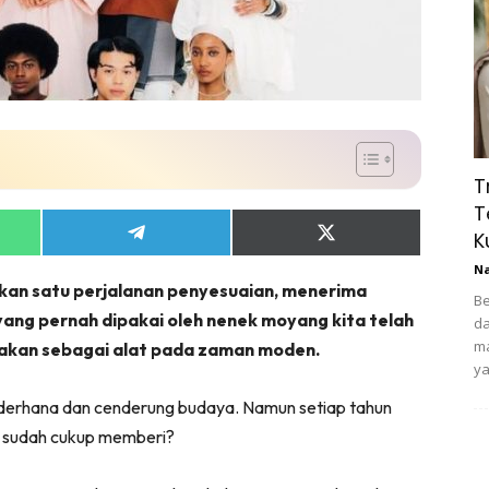
T
T
K
Share
Share
on
on
N
App
Telegram
X
pakan satu perjalanan penyesuaian, menerima
(Twitter)
Be
yang pernah dipakai oleh nenek moyang kita telah
da
ma
unakan sebagai alat pada zaman moden.
ya
derhana dan cenderung budaya. Namun setiap tahun
ta sudah cukup memberi?