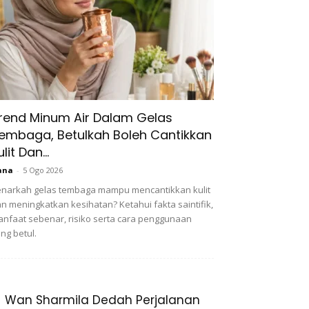
rend Minum Air Dalam Gelas
embaga, Betulkah Boleh Cantikkan
ulit Dan...
ana
-
5 Ogo 2026
narkah gelas tembaga mampu mencantikkan kulit
n meningkatkan kesihatan? Ketahui fakta saintifik,
nfaat sebenar, risiko serta cara penggunaan
ng betul.
Wan Sharmila Dedah Perjalanan