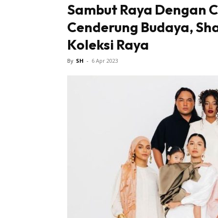
Sambut Raya Dengan C
Cenderung Budaya, Sha
Tampi
Koleksi Raya
By
SH
-
6 Apr 2023