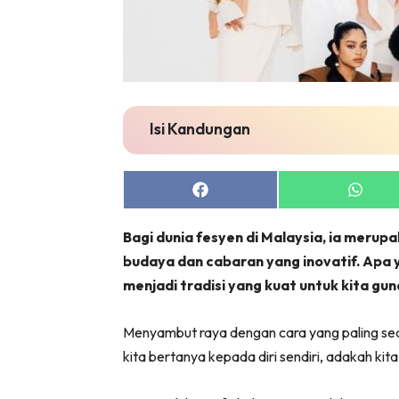
Isi Kandungan
Share
Share
on
on
Facebook
Whats
Bagi dunia fesyen di Malaysia, ia meru
budaya dan cabaran yang inovatif. Apa 
menjadi tradisi yang kuat untuk kita g
Menyambut raya dengan cara yang paling se
kita bertanya kepada diri sendiri, adakah ki