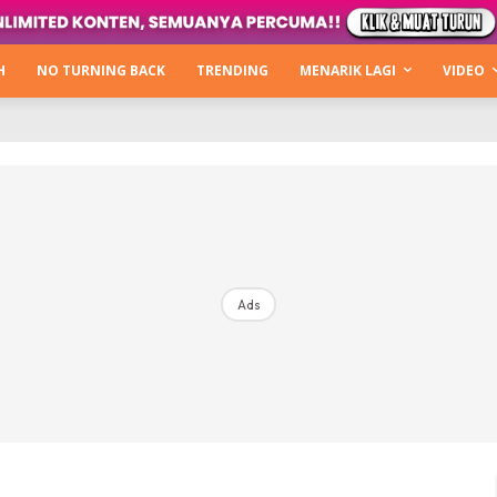
Kata Hijabista
ty Next Level
H
NO TURNING BACK
TRENDING
MENARIK LAGI
VIDEO
o Cantik
urning Back
Hijabista Show
The Hijabista Show 2022
The Hijabista Show 2021
irah2u The Power Of Giving
Ads
erita
Hub Ideaktiv