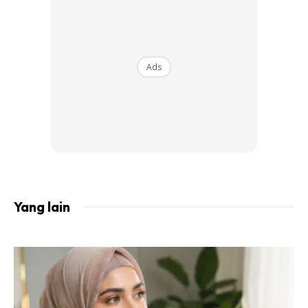
meningkatkan penghasilan kolagen dan menjadikan kulit
anda anjal dan bercahaya .
Bahan-bahan:
Ads
1 / 2-1 sudu teh serbuk kunyit
4 sudu besar tepung gram (juga disebut tepung kacang)
Susu atau air
Langkah-langkah:
Yang lain
Campurkan serbuk kunyit dengan tepung gram.
Masukkan susu atau air secukupnya untuk membentuk
pes.
Sapukan pes ini pada wajah dan leher anda. Biarkan