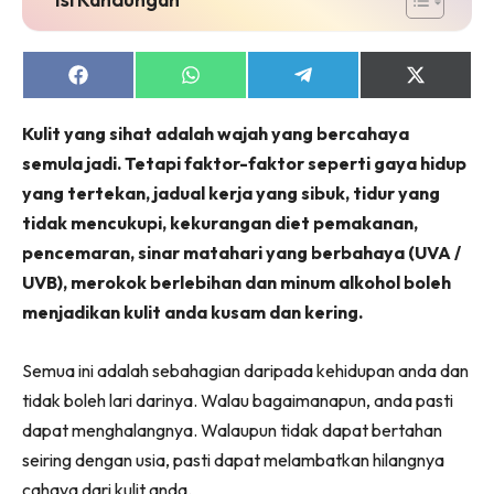
Share
Share
Share
Share
on
on
on
on
Facebook
WhatsApp
Telegram
X
Kulit yang sihat adalah wajah yang bercahaya
(Twitter)
semula jadi. Tetapi faktor-faktor seperti gaya hidup
yang tertekan, jadual kerja yang sibuk, tidur yang
tidak mencukupi, kekurangan diet pemakanan,
pencemaran, sinar matahari yang berbahaya (UVA /
UVB), merokok berlebihan dan minum alkohol boleh
menjadikan kulit anda kusam dan kering.
Semua ini adalah sebahagian daripada kehidupan anda dan
tidak boleh lari darinya. Walau bagaimanapun, anda pasti
dapat menghalangnya. Walaupun tidak dapat bertahan
seiring dengan usia, pasti dapat melambatkan hilangnya
cahaya dari kulit anda.