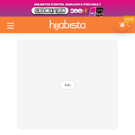
NEW
Ads