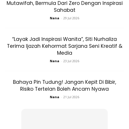
Mutawifah, Bermula Dari Zero Dengan Inspirasi
Sahabat
Nana
-
29 Jul 2026
Bahan ini berfungsi paling baik untuk kulit kering dan kusam.
Minyak kelapa mengunci kelembapan kulit dan juga
“Layak Jadi Inspirasi Wanita”, Siti Nurhaliza
menyuburkannya dengan asid lemak penting. Ia juga
Terima Ijazah Kehormat Sarjana Seni Kreatif &
Media
melindungi kulit anda dari sinaran UV dan meningkatkan
fungsi penghalang kulit. Semua faktor ini boleh menjadikan
Nana
-
23 Jul 2026
kulit anda bersinar.
Bahaya Pin Tudung! Jangan Kepit Di Bibir,
Bahan-bahan:
Risiko Tertelan Boleh Ancam Nyawa
Nana
-
21 Jul 2026
Minyak kelapa dara
Langkah-langkah: