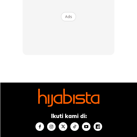
Panaskan minyak sedikit dan sapukan ke muka dan
leher.
Ads
Urut selama beberapa minit dengan gerakan bulat
lembut.
Biarkan minyak semalaman.
Anda boleh menambahkan sedikit gula ke dalam minyak
dan menggunakannya sebagai skrub untuk mengelupas
kulit anda sekali atau dua kali seminggu.
Rutin:
Gunakan minyak kelapa setiap malam sebelum tidur.
Ikuti kami di:
3. Aloe Vera