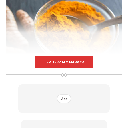
TERUSKAN MEMBACA
∞
Sumber gambar: BBC Good Food
Ads
Kunyit mengandung curcumin yang mempunyai sifat
antioksidan dan anti-radang. Ia menghilangkan radikal
bebas berbahaya yang merosakkan kulit. Ia juga