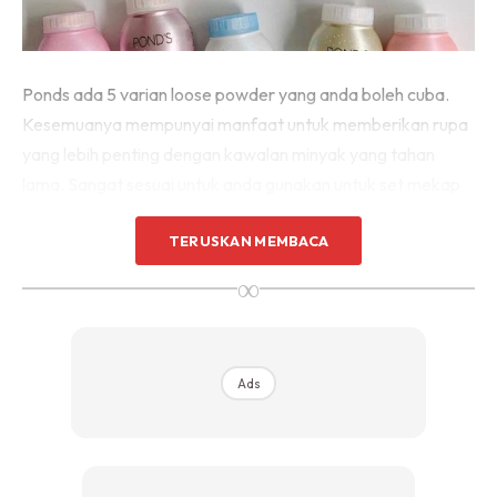
Ponds ada 5 varian loose powder yang anda boleh cuba.
Kesemuanya mempunyai manfaat untuk memberikan rupa
yang lebih penting dengan kawalan minyak yang tahan
lama. Sangat sesuai untuk anda gunakan untuk set mekap
supaya nampak lebih flawless, tidak merekah dan tidak
TERUSKAN MEMBACA
mudah luntur.
∞
Setiap varian juga mempunyai keistimewaan atau
kelebihan tersendiri. Bermula dari yang memberi kesan
kabur pada pori-pori muka, mengawal sebum berlebihan
Ads
untuk menjadikan wajah lebih cerah dan glowing serta
merta. Anda cuma perlu memilih jenis atau varian mana
yang paling sesuai dengan keperluan kulit wajah anda.