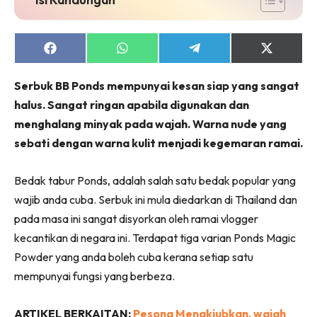
Share
Share
Share
Share
on
on
on
on
Facebook
WhatsApp
Telegram
X
Serbuk BB Ponds mempunyai kesan siap yang sangat
(Twitter)
halus. Sangat ringan apabila digunakan dan
menghalang minyak pada wajah. Warna nude yang
sebati dengan warna kulit menjadi kegemaran ramai.
Bedak tabur Ponds, adalah salah satu bedak popular yang
wajib anda cuba. Serbuk ini mula diedarkan di Thailand dan
pada masa ini sangat disyorkan oleh ramai vlogger
kecantikan di negara ini. Terdapat tiga varian Ponds Magic
Powder yang anda boleh cuba kerana setiap satu
mempunyai fungsi yang berbeza.
ARTIKEL BERKAITAN:
Pesona Menakjubkan, wajah