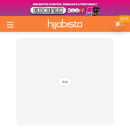
NEW
Ads