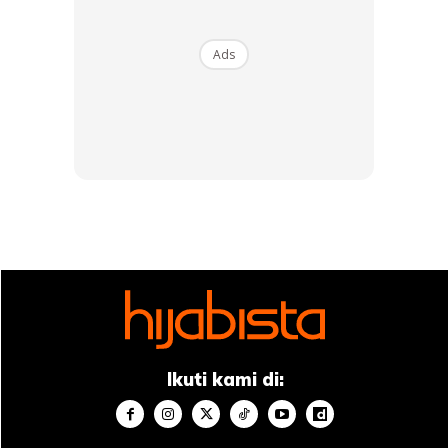
Ads
Anda boleh menggunakan bedak ini sebagai bedak tetapan
atau hanya salutan ringan. Dengan menggunakan Bedak
Ajaib BB Ponds, anda akan mendapat hasil solekan yang
natural, segar dan matte tetapi tidak rata.
2. Ponds Angel Face Pinkish White Glow
untuk wajah yang lebih cerah dan berseri
Jika varian yang satu ini sesuai untuk kulit kering dan kusam
dan anda yang ingin mendapatkan wajah glow natural.
Berbeza dengan Serbuk Ajaib BB Ponds, formula serbuk
sudah mengandungi perlindungan UVA dan UVB yang boleh
Ikuti kami di:
melindungi kulit anda daripada kerosakan matahari.