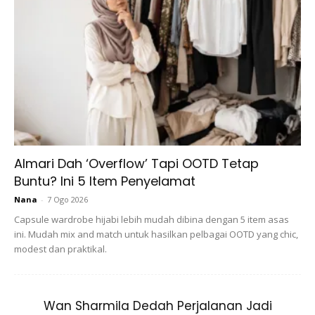
Almari Dah ‘Overflow’ Tapi OOTD Tetap
Buntu? Ini 5 Item Penyelamat
Nana
-
7 Ogo 2026
Capsule wardrobe hijabi lebih mudah dibina dengan 5 item asas
Serbuknya berwarna coklat susu dan mengandungi kilauan
ini. Mudah mix and match untuk hasilkan pelbagai OOTD yang chic,
yang sangat kecil dan halus. Warna bedak akan sebati
modest dan praktikal.
dengan kulit dan foundation tanpa menukar warna asal.
Formulanya sangat ringan dan mempunyai litupan yang
ringan, tetapi cukup berkesan untuk menutup bintik hitam
Wan Sharmila Dedah Perjalanan Jadi