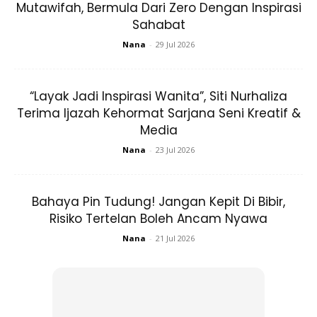
dan parut jerawat serta menyekatakan tona kulit wajah!
Mutawifah, Bermula Dari Zero Dengan Inspirasi
Sahabat
Sesuai untuk semua jenis kulit, untuk anda yang kulit
Nana
-
29 Jul 2026
berminyak, daya serapan dan rintangan minyak adalah
cukup tinggi untuk menjadikan kulit wajah bebas bersinar.
“Layak Jadi Inspirasi Wanita”, Siti Nurhaliza
Jika jenis kulit anda berjerawat atau mempunyai jerawat
Terima Ijazah Kehormat Sarjana Seni Kreatif &
yang meradang, formula serbuk ini juga selamat untuk
Media
menutupnya.
Nana
-
23 Jul 2026
Bahaya Pin Tudung! Jangan Kepit Di Bibir,
Risiko Tertelan Boleh Ancam Nyawa
Nana
-
21 Jul 2026
Ads