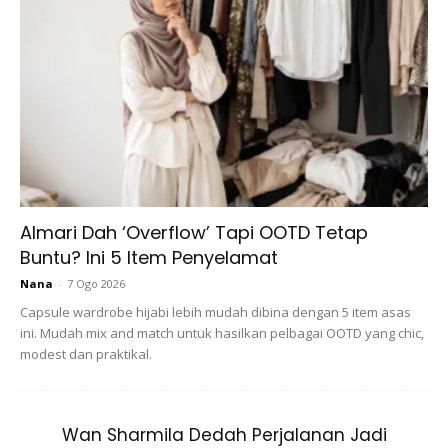
B...
RM14.6
RM24
RM14.6
RM49
Buy Now
Buy Now
1
/
5
❮
❯
Almari Dah ‘Overflow’ Tapi OOTD Tetap
Buntu? Ini 5 Item Penyelamat
Nana
-
7 Ogo 2026
Capsule wardrobe hijabi lebih mudah dibina dengan 5 item asas
Ads
ini. Mudah mix and match untuk hasilkan pelbagai OOTD yang chic,
modest dan praktikal.
Wan Sharmila Dedah Perjalanan Jadi