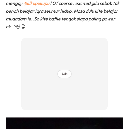
mengaji
@lilkupukupu
! Of course i excited gila sebab tak
penah belajar iqra seumur hidup. Masa dulu kite belajar
muqadam je..So kite battle tengok siapa paling power
ok..?
🤣😜
Ads