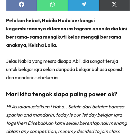
Share
Share
Share
Share
on
on
on
on
Facebook
WhatsApp
Telegram
X
Pelakon hebat, Nabila Huda berkongsi
(Twitter)
kegembiraannya di laman instagram apabila dia kini
bersama-sama mengikuti kelas mengaji bersama
anaknya, Keisha Laila.
Jelas Nabila yang mesra disapa Abil, dia sangat teruja
untuk belajar iqra selain daripada belajar bahasa spanish
dan mandarin sebelum ini.
Mari kita tengok siapa paling power ok?
Hi Assalamualaikum ! Haha.. Selain dari belajar bahasa
spanish and mandarin, today is our 1st day belajar Iqra
together! Disebabkan kami selalu berentap nak menang
dalam any competition, mummy decided to join class