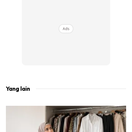
Di ruangan komen, ramai yang memberikan sokongan buat
Abil dan mendoakan agar perjalanan untuk menuntui ilmu
Ads
dipermudahkan olehNya termasuklah pelakon, Noorkhiriah
dan Iqram Dinzly.
Anda mungkin berminat dengan
Yang lain
SHOPEE MY
SHOPEE MY
CENDAWAN RANGUP BY
[500g – 1kg] Frozen Halal
HERO CHEF
Dimsum / Dimsum Sejuk