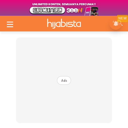
NEW
Ads