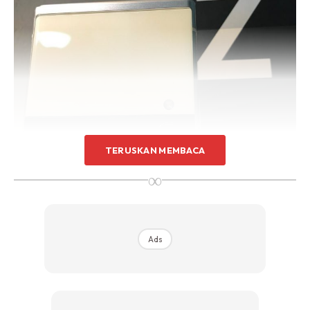
TERUSKAN MEMBACA
∞
Ads
Telefon pintar ini memberikan anda rasa yang kukuh. Sudah
tentu ini adalah sesuatu yang anda mahukan. Lagipun, anda