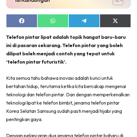
Share
Share
Share
Share
on
on
on
on
Facebook
WhatsApp
Telegram
X
Telefon pintar lipat adalah topik hangat baru-baru
(Twitter)
ini di pasaran sekarang. Telefon pintar yang boleh
dilipat boleh menjadi contoh yang tepat untuk
‘telefon pintar futuristik’.
Kita semua tahu bahawa inovasi adalah kunci untuk
bertahan hidup, terutama ketika kita bercakap mengenai
teknologi dan telefon pintar. Dan dengan memperkenalkan
teknologi lipat ke telefon bimbit, jenama telefon pintar
Korea Selatan Samsung sudah pasti menjadi hijabi yang
pentingkan gaya.
Dengan pelancaran dua jenama telefon pintar baharu di