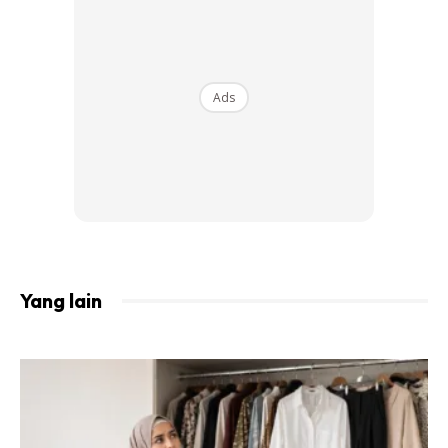
tidak mahu mempunyai produk yang sepertinya mudah
pecah bukan! Galaxy Z Fold 3 dilengkapi dengan bingkai
aluminium di sekitar bahagian luar kedua dan bahagian
Ads
bawah telefon. Memberi anda nuansa peranti yang kuat
dan alat ini dilengkapi dengan tulang belakang logam di
atas engsel yang memberi anda keselamatan dan
perasaan yang kuat. Selain engselnya halus dan sama sekali
tidak terasa longgar atau goyah. Sebenarnya, membuka
dan menutupnya begitu lancar dan cantik seperti telefon
bimbit yang sempurna.
Yang lain
Ads