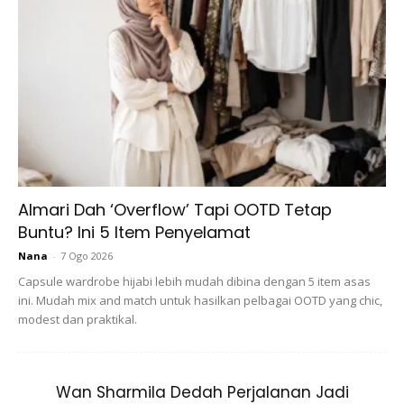
Paparan Skrin
Almari Dah ‘Overflow’ Tapi OOTD Tetap
Buntu? Ini 5 Item Penyelamat
Nana
-
7 Ogo 2026
Capsule wardrobe hijabi lebih mudah dibina dengan 5 item asas
ini. Mudah mix and match untuk hasilkan pelbagai OOTD yang chic,
modest dan praktikal.
Wan Sharmila Dedah Perjalanan Jadi