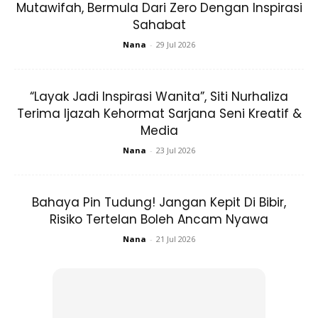
Mutawifah, Bermula Dari Zero Dengan Inspirasi
Sahabat
Nana
-
29 Jul 2026
“Layak Jadi Inspirasi Wanita”, Siti Nurhaliza
Terima Ijazah Kehormat Sarjana Seni Kreatif &
Media
Nana
-
23 Jul 2026
Bahaya Pin Tudung! Jangan Kepit Di Bibir,
Risiko Tertelan Boleh Ancam Nyawa
Layarnya dilengkapi dengan layar penutup 260x 512-piksel
Nana
-
21 Jul 2026
1,9 inci dengan SUPER AMOLED yang empat kali lebih
besar daripada model sebelumnya. Pasti peranti ini menjadi
kesukaan hijabi, sangat mudah untuk membaca mesej
melalui skrin. Leret ke atas untuk mengubah kecerahan