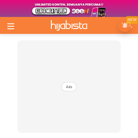
NEW
Ads