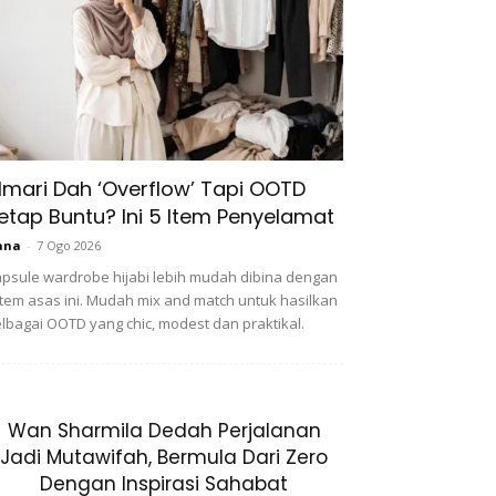
lmari Dah ‘Overflow’ Tapi OOTD
etap Buntu? Ini 5 Item Penyelamat
ana
-
7 Ogo 2026
psule wardrobe hijabi lebih mudah dibina dengan
item asas ini. Mudah mix and match untuk hasilkan
lbagai OOTD yang chic, modest dan praktikal.
Wan Sharmila Dedah Perjalanan
Jadi Mutawifah, Bermula Dari Zero
Dengan Inspirasi Sahabat