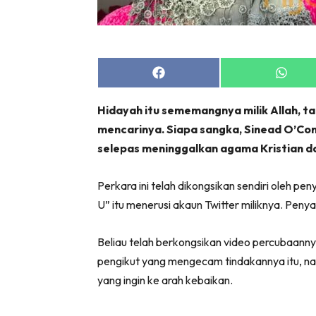
Share
Share
on
on
Facebook
Whats
Hidayah itu sememangnya milik Allah, t
mencarinya. Siapa sangka, Sinead O’Con
selepas meninggalkan agama Kristian 
Perkara ini telah dikongsikan sendiri oleh p
U” itu menerusi akaun Twitter miliknya. Peny
Beliau telah berkongsikan video percubaann
pengikut yang mengecam tindakannya itu, 
yang ingin ke arah kebaikan.