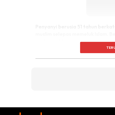
Penyanyi berusia 51 tahun berka
muslim selepas memeluk Islam. Be
berhijab di laman twitternya.
TER
Pic.twitter.com/COL28GkyGN
— Shuhada’ Davitt (@MagdaDavi
Beliau juga telah berkongsikan pengalaman 