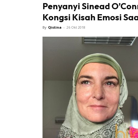
Penyanyi Sinead O’Conn
Kongsi Kisah Emosi Saa
Tampi
By
Qistina
-
26 Okt 2018