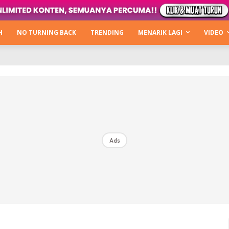
Kata Hijabista
ty Next Level
H
NO TURNING BACK
TRENDING
MENARIK LAGI
VIDEO
o Cantik
urning Back
Hijabista Show
The Hijabista Show 2022
The Hijabista Show 2021
irah2u The Power Of Giving
Ads
erita
Hub Ideaktiv