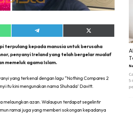
Share
Share
on
on
App
Telegram
X
api terpulang kepada manusia untuk berusaha
(Twitter)
A
nor, penyanyi Ireland yang telah bergelar mualaf
T
dan memeluk agama Islam.
N
Ca
enyanyi yang terkenal dengan lagu “Nothing Compares 2
5 
anyi itu kini mengunakan nama Shuhada’ Davitt.
pe
ya melaungkan azan. Walaupun terdapat segelintir
namun ramai juga yang memberi sokongan kepadanya