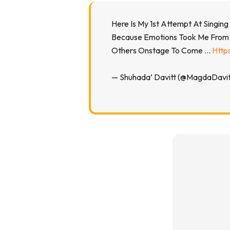
Here Is My 1st Attempt At Singin
Because Emotions Took Me From 
Others Onstage To Come …
Http
— Shuhada’ Davitt (@MagdaDavi