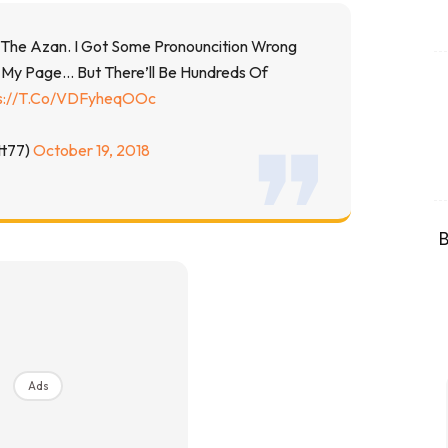
g The Azan. I Got Some Pronouncition Wrong
My Page… But There’ll Be Hundreds Of
s://t.co/vDFyheqOOc
tt77)
October 19, 2018
B
Ads