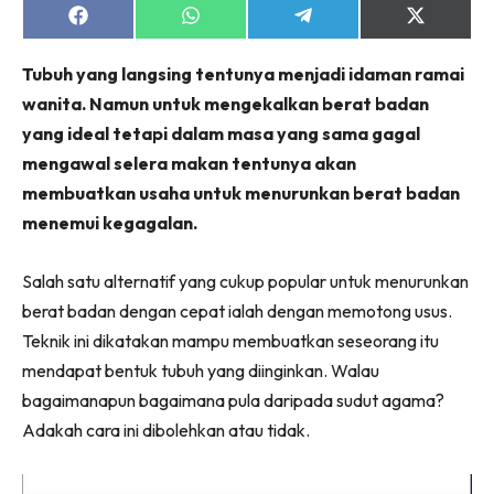
Share
Share
Share
Share
on
on
on
on
Facebook
WhatsApp
Telegram
X
Tubuh yang langsing tentunya menjadi idaman ramai
(Twitter)
wanita. Namun untuk mengekalkan berat badan
yang ideal tetapi dalam masa yang sama gagal
mengawal selera makan tentunya akan
membuatkan usaha untuk menurunkan berat badan
menemui kegagalan.
Salah satu alternatif yang cukup popular untuk menurunkan
berat badan dengan cepat ialah dengan memotong usus.
Teknik ini dikatakan mampu membuatkan seseorang itu
mendapat bentuk tubuh yang diinginkan. Walau
bagaimanapun bagaimana pula daripada sudut agama?
Adakah cara ini dibolehkan atau tidak.