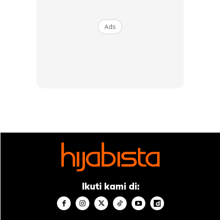
Berkata Imam Nawawi:
Ads
وأما قوله : ( المتفلجات للحسن ) فمعناه يفعلن ذلك طلبا للحسن ،
وفيه إشارة إلى أن الحرام هو المفعول لطلب الحسن
Artinya : “Dan ada pun sabdanya ‘yang menjarangkan gigi
kerana mencantikkan’ itu maka maknanya mereka
melakukannya akan yang demikian itu kerana hendak jadi
cantik.’ (Kitab Syarah Muslim)
Ikuti kami di:
Ads