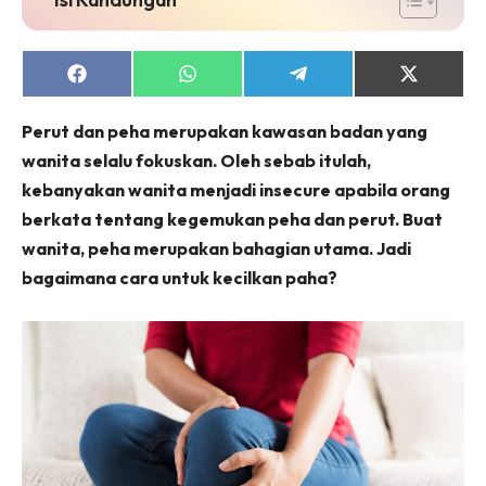
Share
Share
Share
Share
on
on
on
on
Facebook
WhatsApp
Telegram
X
Perut dan peha merupakan kawasan badan yang
(Twitter)
wanita selalu fokuskan. Oleh sebab itulah,
kebanyakan wanita menjadi insecure apabila orang
berkata tentang kegemukan peha dan perut. Buat
wanita, peha merupakan bahagian utama. Jadi
bagaimana cara untuk kecilkan paha?