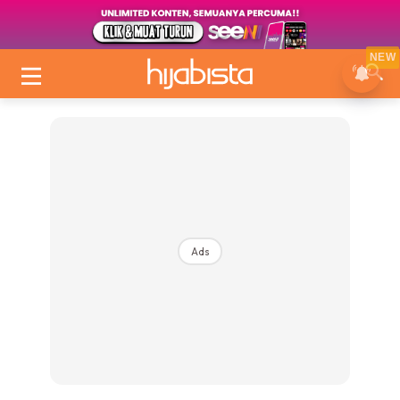
NEW
Ads