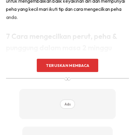
untuk mengembalikan balik keyakinan diri dan mempunyai
peha yang kecil mari ikuti tip dan cara mengecilkan peha
anda.
7 Cara mengecilkan perut, peha &
punggung dalam masa 2 minggu
sahaja?
TERUSKAN MEMBACA
Semestinya untuk mendapatkan berat badan yang ideal
∞
dan mengecilkan anggota seperti perut, peha dan
punggung bukan perkara yang mudah. Semestinya anda
perlu konsisten untuk melakukan perkara ini. Akan tetapi,
Ads
tidak mengapa ini adalah 5 rahsia yang anda boleh ikuti:
1. Sayuran & Buah-buahan