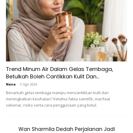
Artikel Berkaitan:
Yang Masih Belajar Tu, Ini 9 Tip Kurus
Khas Untuk Student
2. Lakukan senaman Lunges
Trend Minum Air Dalam Gelas Tembaga,
Betulkah Boleh Cantikkan Kulit Dan...
Nana
-
5 Ogo 2026
Benarkah gelas tembaga mampu mencantikkan kulit dan
meningkatkan kesihatan? Ketahui fakta saintifik, manfaat
sebenar, risiko serta cara penggunaan yang betul.
Wan Sharmila Dedah Perjalanan Jadi