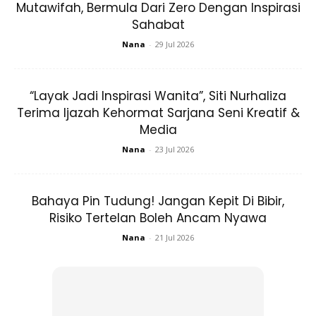
Mutawifah, Bermula Dari Zero Dengan Inspirasi
Sahabat
Nana
-
29 Jul 2026
“Layak Jadi Inspirasi Wanita”, Siti Nurhaliza
Terima Ijazah Kehormat Sarjana Seni Kreatif &
Media
Nana
-
23 Jul 2026
Bahaya Pin Tudung! Jangan Kepit Di Bibir,
View this post on Instagram
Risiko Tertelan Boleh Ancam Nyawa
Nana
-
21 Jul 2026