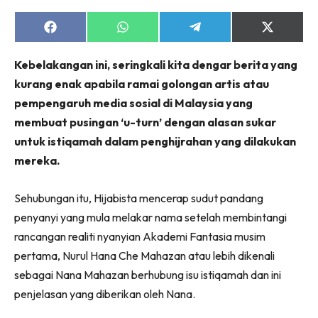
Share
Share
Share
Share
on
on
on
on
Facebook
WhatsApp
Telegram
X
Kebelakangan ini, seringkali kita dengar berita yang
(Twitter)
kurang enak apabila ramai golongan artis atau
pempengaruh media sosial di Malaysia yang
membuat pusingan ‘u-turn’ dengan alasan sukar
untuk istiqamah dalam penghijrahan yang dilakukan
mereka.
Sehubungan itu, Hijabista mencerap sudut pandang
penyanyi yang mula melakar nama setelah membintangi
rancangan realiti nyanyian Akademi Fantasia musim
pertama, Nurul Hana Che Mahazan atau lebih dikenali
sebagai Nana Mahazan berhubung isu istiqamah dan ini
penjelasan yang diberikan oleh Nana.