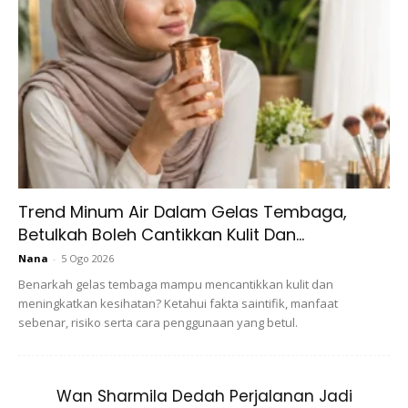
“Istiqamah actually is a process, ianya sudah tentu tidak
mudah tetapi ianya harus disertakan dengan usaha.
“Disertakan juga dengan niat kita kena nak, kita kena
Trend Minum Air Dalam Gelas Tembaga,
mahukan, kita kena selalu ingatkan diri kita aku nak
Betulkah Boleh Cantikkan Kulit Dan...
istiqamah. Aku kena konsisten buat perubahan dan
Nana
-
5 Ogo 2026
letakkan usaha,” katanya.
Benarkah gelas tembaga mampu mencantikkan kulit dan
meningkatkan kesihatan? Ketahui fakta saintifik, manfaat
Kalau Nak Istiqamah Kena Kuat,
sebenar, risiko serta cara penggunaan yang betul.
Jangan Mengalah!
Wan Sharmila Dedah Perjalanan Jadi