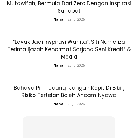
Mutawifah, Bermula Dari Zero Dengan Inspirasi
Sahabat
Nana
-
29 Jul 2026
“Layak Jadi Inspirasi Wanita”, Siti Nurhaliza
Terima Ijazah Kehormat Sarjana Seni Kreatif &
Media
Nana
-
23 Jul 2026
Sumber gambar:
Charlotte
Bahaya Pin Tudung! Jangan Kepit Di Bibir,
Risiko Tertelan Boleh Ancam Nyawa
Semua orang tahu, susu, keju atau yogurt adalah
Nana
-
21 Jul 2026
penyumbang kalsium dan fosforus terbaik untuk badan.
Tetapi tidak ramai yang sedar, pengambilan kalsium yang
cukup turut memperbaiki struktur dan keadaan gigi itu
sendiri. Kalsium dan fosforus memperbaiki enamel dan
menjadikan ia kuat dari akar dan cantik pada