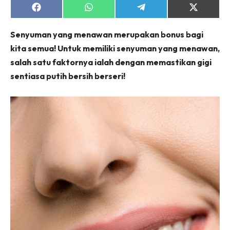
Share
Share
Share
Share
on
on
on
on
Facebook
WhatsApp
Telegram
X
Senyuman yang menawan merupakan bonus bagi
(Twitter)
kita semua! Untuk memiliki senyuman yang menawan,
salah satu faktornya ialah dengan memastikan gigi
sentiasa putih bersih berseri!