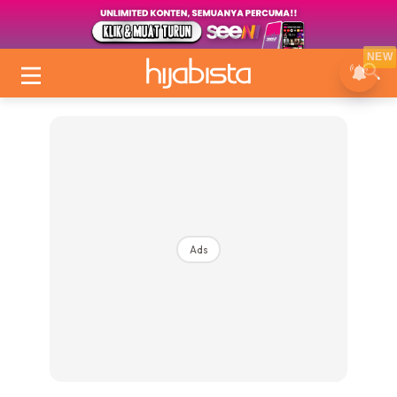
NEW
Ads