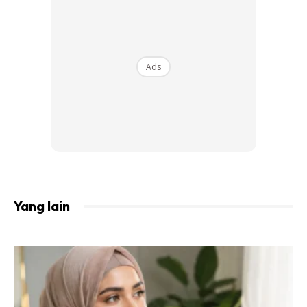
Memakan buah-buahan dan sayur-sayuran sepert epal,
lobak, saderi atau pir boleh membersihkan serta
memutihkan gigi secara semula jadi. Kandungannya yang
Ads
berasid membantu memutihkan gigi dan kerangupannya
merupakan pembersih gigi yang baik. Menggigit epal atau
lobak adalah jauh lebih baik untuk gigi daripada
memotongnya atau meminum jusnya.
Tambahkan Tenusu Ke Dalam Diet
Yang lain
Ads