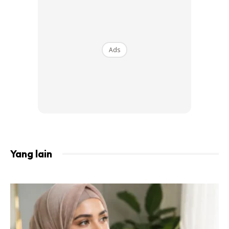
dek kerana perubahan wajahnya selepas melakukan
rawatan estetik.
Ads
Bagaimana pun, figura popular tersebut berbangga dan
yakin dengan wajahnya hari ini selain enggan
mengendahkan persepsi negatif masyarakat terhadap
dirinya.
Fathia Latiff Lulusan Undang-Undang
Punyai Bakat Besar!
Yang lain