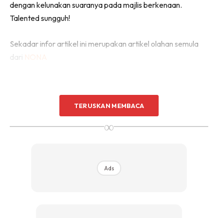
dengan kelunakan suaranya pada majlis berkenaan.
Talented sungguh!
Sekadar infor artikel ini merupakan artikel olahan semula
dari
NONA
TERUSKAN MEMBACA
∞
Ads
Ads
Kebelakangan ini nama Fathia menjadi bualan warga maya