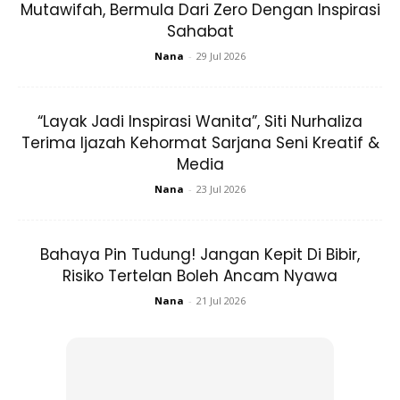
Mutawifah, Bermula Dari Zero Dengan Inspirasi
Sahabat
Nana
-
29 Jul 2026
Adik Fathia iaitu Dr Fasiha mendedahkan kepada Nona,
kakak tersayang seorang yang pemurah dan tidak berkira
“Layak Jadi Inspirasi Wanita”, Siti Nurhaliza
dengan keluarga.
Terima Ijazah Kehormat Sarjana Seni Kreatif &
Media
Tidak hanya itu, aktres berkenaan juga cukup mengambil
Nana
-
23 Jul 2026
berat mengenai adik-beradik, suka makan dan boleh
bermain piano walau tidak pernah mengikuti kelas muzik.
Bahaya Pin Tudung! Jangan Kepit Di Bibir,
Bersandarkan bakat yang ada, Fathia berjaya merangkul
Risiko Tertelan Boleh Ancam Nyawa
anugerah Pelakon Filem Wanita Popular menerusi filem
Nana
-
21 Jul 2026
Darah Panas di Anugerah Bintang Popular Berita Harian
(ABPBH) ke-29.
Fathia juga pengasas jenama Manis by Fathia Latiff.