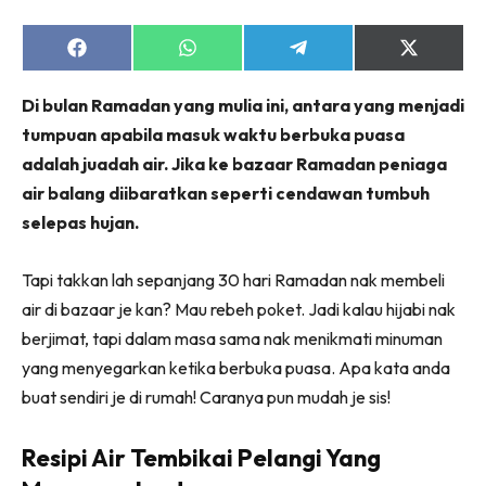
Share
Share
Share
Share
on
on
on
on
Facebook
WhatsApp
Telegram
X
Di bulan Ramadan yang mulia ini, antara yang menjadi
(Twitter)
tumpuan apabila masuk waktu berbuka puasa
adalah juadah air. Jika ke bazaar Ramadan peniaga
air balang diibaratkan seperti cendawan tumbuh
selepas hujan.
Tapi takkan lah sepanjang 30 hari Ramadan nak membeli
air di bazaar je kan? Mau rebeh poket. Jadi kalau hijabi nak
berjimat, tapi dalam masa sama nak menikmati minuman
yang menyegarkan ketika berbuka puasa. Apa kata anda
buat sendiri je di rumah! Caranya pun mudah je sis!
Resipi Air Tembikai Pelangi Yang