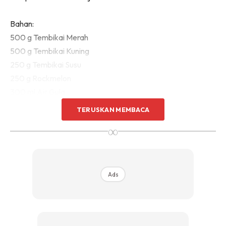
Bahan:
500 g Tembikai Merah
500 g Tembikai Kuning
250 g Tembikai Susu
250 g Rockmelon
300 ml Air Gula
2 biji lemon (ambil airnya sahaja)
TERUSKAN MEMBACA
500 ml Air Masak
∞
2 tangkai daun pudina (petik daunnya sahaja)
1 botol Ais Krim Soda / Sprite
1 paket Ais Batu
Ads