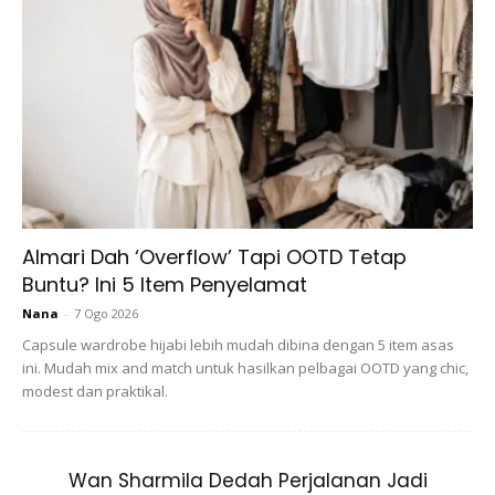
Ads
Almari Dah ‘Overflow’ Tapi OOTD Tetap
Buntu? Ini 5 Item Penyelamat
Nana
-
7 Ogo 2026
Capsule wardrobe hijabi lebih mudah dibina dengan 5 item asas
• Siapkan gelas yang bersesuaian, masukkan tembikai
ini. Mudah mix and match untuk hasilkan pelbagai OOTD yang chic,
merah, tembikai kuning, tembikai susu dan Rockmelon yang
modest dan praktikal.
telah dibulatkan tadi. Susun secara berselang seli kedalam
cawan dan masukkan beberapa helai daun pudina ke
dalamnya.
Wan Sharmila Dedah Perjalanan Jadi