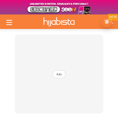
NEW
Ads