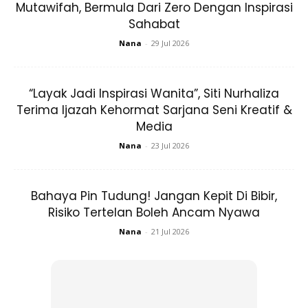
Mutawifah, Bermula Dari Zero Dengan Inspirasi
Sahabat
• Tuangkan air soda dan sesuaiakan dengan air masak. Jika
kurang manis boleh tambahkan air gula mengikut
Nana
-
29 Jul 2026
kesesuaian. Perahkan jus lemon dan masukkan ketulan ais.
“Layak Jadi Inspirasi Wanita”, Siti Nurhaliza
• Sajikan segera.
Terima Ijazah Kehormat Sarjana Seni Kreatif &
Media
Nana
-
23 Jul 2026
Bahaya Pin Tudung! Jangan Kepit Di Bibir,
Risiko Tertelan Boleh Ancam Nyawa
Ads
Nana
-
21 Jul 2026