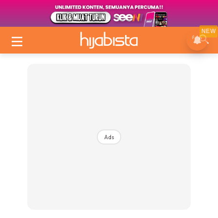
NEW
Ads