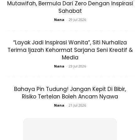
Mutawifah, Bermula Dari Zero Dengan Inspirasi
Sahabat
Nana
-
29 Jul 2026
“Layak Jadi Inspirasi Wanita”, Siti Nurhaliza
Terima Ijazah Kehormat Sarjana Seni Kreatif &
Media
Nana
-
23 Jul 2026
Bahaya Pin Tudung! Jangan Kepit Di Bibir,
Ads
Risiko Tertelan Boleh Ancam Nyawa
Nana
-
21 Jul 2026