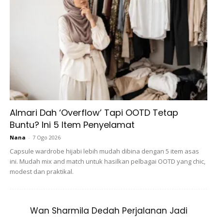
Muda-Muda Dah Kaya
Almari Dah ‘Overflow’ Tapi OOTD Tetap
Buntu? Ini 5 Item Penyelamat
Nana
-
7 Ogo 2026
Capsule wardrobe hijabi lebih mudah dibina dengan 5 item asas
ini. Mudah mix and match untuk hasilkan pelbagai OOTD yang chic,
modest dan praktikal.
Wan Sharmila Dedah Perjalanan Jadi