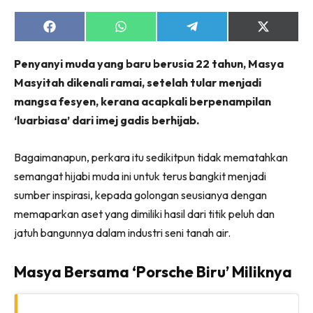
Share
Share
Share
Share
on
on
on
on
Facebook
WhatsApp
Telegram
X
Penyanyi muda yang baru berusia 22 tahun, Masya
(Twitter)
Masyitah dikenali ramai, setelah tular menjadi
mangsa fesyen, kerana acapkali berpenampilan
‘luarbiasa’ dari imej gadis berhijab.
Bagaimanapun, perkara itu sedikitpun tidak mematahkan
semangat hijabi muda ini untuk terus bangkit menjadi
sumber inspirasi, kepada golongan seusianya dengan
memaparkan aset yang dimiliki hasil dari titik peluh dan
jatuh bangunnya dalam industri seni tanah air.
Masya Bersama ‘Porsche Biru’ Miliknya