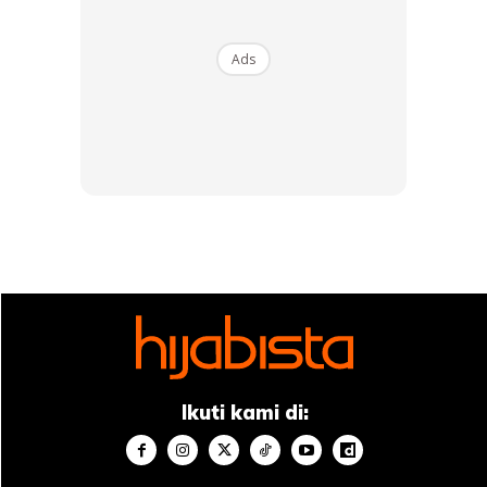
Sumber Gamber: Instagram
Masya Masyitah
Ads
Meninjau ke ruangan komen pada posting tersebut, rata-
rata netizen menzahirkan rasa kagum dengan kesungguhan
Masya untuk mempunyai kehidupan yang selesa, malah ada
diantara mereka yang melabel Masya sebagai ‘Jutawan
Muda’.
Untuk rekod, Porsche yang dimiliki oleh Masya Masyitah
adalah dari model 718 Cayman GT4 dan 718 Spyder hadir
dilengkapi dengan enjin 4.0 liter aspirasi natural flat-six
berserta transmisi enam nisbah kelajuan.
Ikuti kami di: