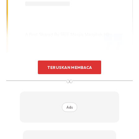
A Post Shared By 玛莎 Masya Masyitah (@masyitah_masya)
Menerusi hantaran di laman Instagram baru-baru ini, Masya
TERUSKAN MEMBACA
membuatkan rata-rata peminatnya merasa takjub, melihat
∞
gambar dirinya bersama sebuah kereta mewah jenis
Porsche 718 Cayman.
“Tiada apa yang mustahil atas dunia ini… semua perkara
Ads
boleh dilakukan dengan keyakinan,” tulis penyanyi lagu
Teman Bintang itu.