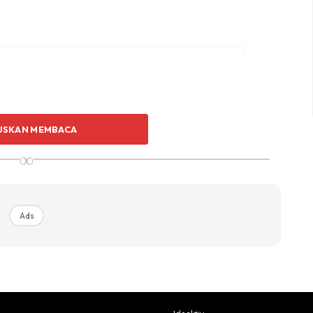
USKAN MEMBACA
∞
Ads
post on Instagram