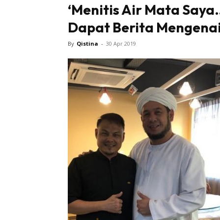
‘Menitis Air Mata Saya
Dapat Berita Mengenai
Tampi
By
Qistina
-
30 Apr 2019