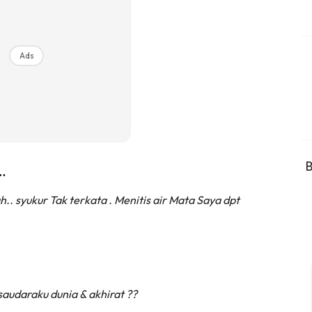
Ads
B
…
h.. syukur Tak terkata . Menitis air Mata Saya dpt
audaraku dunia & akhirat ??