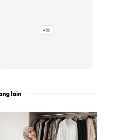
BISTA!
Ads
ang lain