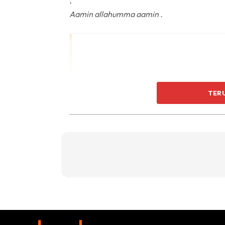
.
Aamin allahumma aamin .
TER
View this 