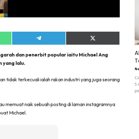
Share
Share
on
on
App
Telegram
X
A
ngarah dan penerbit popular iaitu Michael Ang
(Twitter)
T
 yang lalu.
N
Ca
tidak terkecuali ialah rakan industri yang juga seorang
5 
pe
iau memuat naik sebuah posting di laman instagramnya
uat Michael.