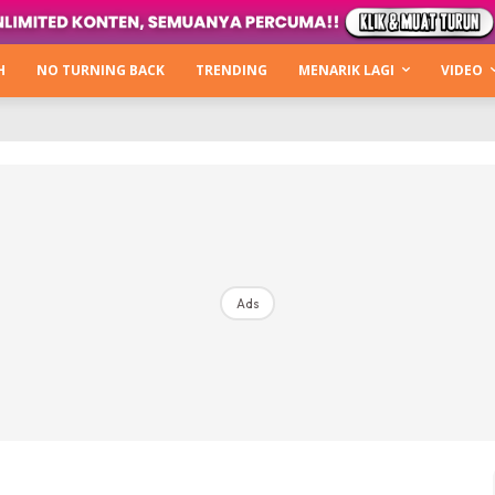
Kata Hijabista
ty Next Level
H
NO TURNING BACK
TRENDING
MENARIK LAGI
VIDEO
o Cantik
urning Back
Hijabista Show
The Hijabista Show 2022
The Hijabista Show 2021
irah2u The Power Of Giving
Ads
erita
Hub Ideaktiv