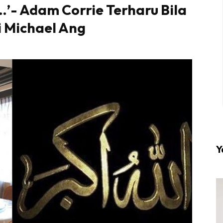
…’- Adam Corrie Terharu Bila
 Michael Ang
l #1 on top dengan fashion muslimah terkini di HIJA
Download sekarang di
KLIK DI SEENI
Y