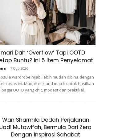
lmari Dah ‘Overflow’ Tapi OOTD
etap Buntu? Ini 5 Item Penyelamat
ana
-
7 Ogo 2026
psule wardrobe hijabi lebih mudah dibina dengan
item asas ini. Mudah mix and match untuk hasilkan
lbagai OOTD yang chic, modest dan praktikal.
Wan Sharmila Dedah Perjalanan
Jadi Mutawifah, Bermula Dari Zero
Dengan Inspirasi Sahabat