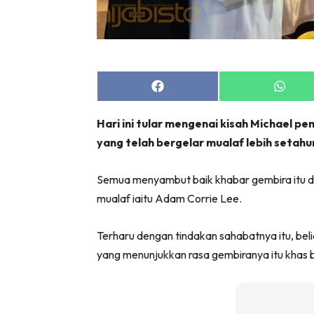
Share
Share
on
on
Facebook
Whats
Hari ini tular mengenai kisah Michael pe
yang telah bergelar mualaf lebih setahun
Semua menyambut baik khabar gembira itu dan 
mualaf iaitu Adam Corrie Lee.
Terharu dengan tindakan sahabatnya itu, bel
yang menunjukkan rasa gembiranya itu khas b