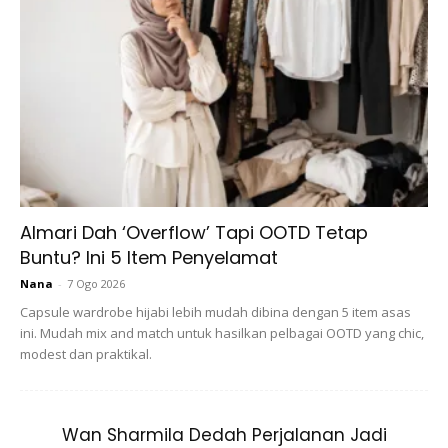
Jika anda mahu menjadi yang bertuah untuk menyaksikan
tayangan perdana filem A Quiet Place Part II, jawab sahaja
soalan mudah di bawah ini. Manalah tahu jika rezeki bakal
berpihak pada anda!
Almari Dah ‘Overflow’ Tapi OOTD Tetap
Buntu? Ini 5 Item Penyelamat
Nana
-
7 Ogo 2026
Capsule wardrobe hijabi lebih mudah dibina dengan 5 item asas
ini. Mudah mix and match untuk hasilkan pelbagai OOTD yang chic,
Ads
modest dan praktikal.
Wan Sharmila Dedah Perjalanan Jadi