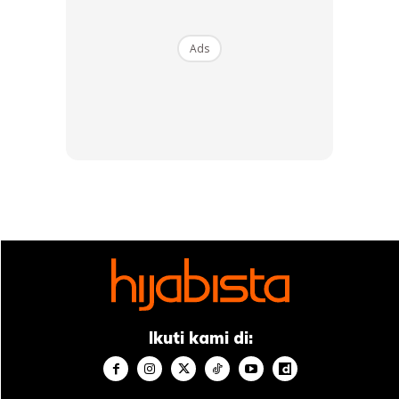
Ads
1
/
5
❮
❯
T
empat :
TGV, Sunway Pyramid
Masa :
8.30 malam
Ikuti kami di: