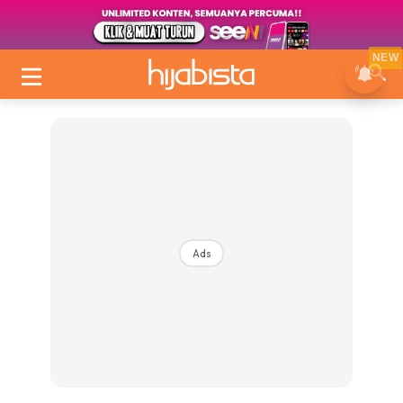
NEW
Ads