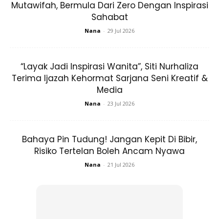
Mutawifah, Bermula Dari Zero Dengan Inspirasi
Sahabat
A QUIET PLACE PART II X HIJABISTA
Nana
-
29 Jul 2026
Tarikh :
18 Mac 2020 (Rabu)
“Layak Jadi Inspirasi Wanita”, Siti Nurhaliza
Anda mungkin berminat dengan
Terima Ijazah Kehormat Sarjana Seni Kreatif &
Media
Nana
-
23 Jul 2026
SHOPEE MY
SHOPEE MY
CENDAWAN RANGUP BY
[500g – 1kg] Frozen Halal
HERO CHEF
Dimsum / Dimsum Sejuk
Bahaya Pin Tudung! Jangan Kepit Di Bibir,
B...
Risiko Tertelan Boleh Ancam Nyawa
RM14.6
RM24
RM14.6
RM49
Nana
-
21 Jul 2026
Buy Now
Buy Now