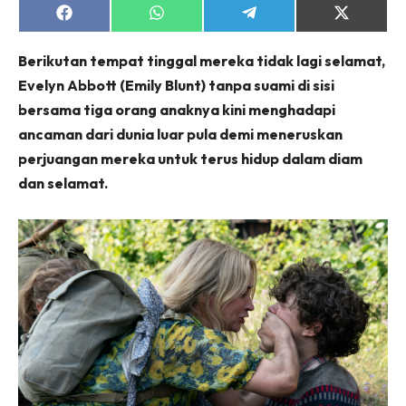
Share
Share
Share
Share
on
on
on
on
Facebook
WhatsApp
Telegram
X
Beri
kutan tempat tinggal mereka tidak lagi selamat,
(Twitter)
Evelyn Abbott (Emily Blunt) tanpa suami di sisi
bersama tiga orang anaknya kini menghadapi
ancaman dari dunia luar pula demi meneruskan
perjuangan mereka untuk terus hidup dalam diam
dan selamat.