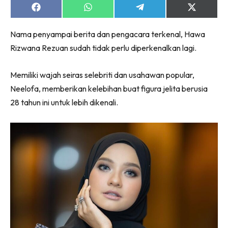
Share
Share
Share
Share
on
on
on
on
Facebook
WhatsApp
Telegram
X
Nama penyampai berita dan pengacara terkenal, Hawa
(Twitter)
Rizwana Rezuan sudah tidak perlu diperkenalkan lagi.
Memiliki wajah seiras selebriti dan usahawan popular,
Neelofa, memberikan kelebihan buat figura jelita berusia
28 tahun ini untuk lebih dikenali.