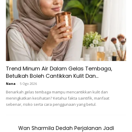
Hijabista himpunkan 10 gaya anggun Hawa Rizwana yang
sis boleh jadikan inspirasi dala berfesyen.
Trend Minum Air Dalam Gelas Tembaga,
Betulkah Boleh Cantikkan Kulit Dan...
Nana
-
5 Ogo 2026
Benarkah gelas tembaga mampu mencantikkan kulit dan
meningkatkan kesihatan? Ketahui fakta saintifik, manfaat
sebenar, risiko serta cara penggunaan yang betul.
Wan Sharmila Dedah Perjalanan Jadi