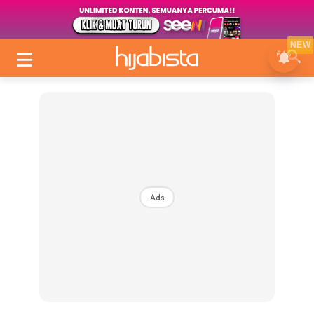
NEW
Ads