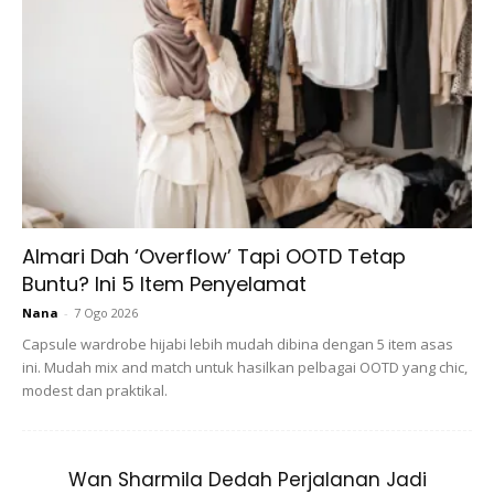
Ads
Almari Dah ‘Overflow’ Tapi OOTD Tetap
Lahir pada 23 Mac 1986, Lisa yang
Buntu? Ini 5 Item Penyelamat
merupakan satu-satunya anak perempuan
Nana
-
7 Ogo 2026
dalam adik beradiknya ini memang
Capsule wardrobe hijabi lebih mudah dibina dengan 5 item asas
mempunyai kecantikan semulajadi yang
ini. Mudah mix and match untuk hasilkan pelbagai OOTD yang chic,
modest dan praktikal.
asli.
Wan Sharmila Dedah Perjalanan Jadi