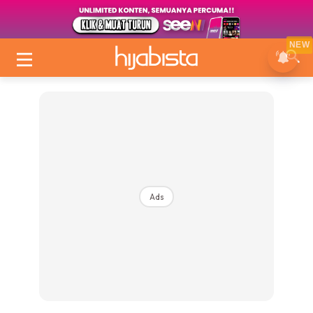
NEW
Ads