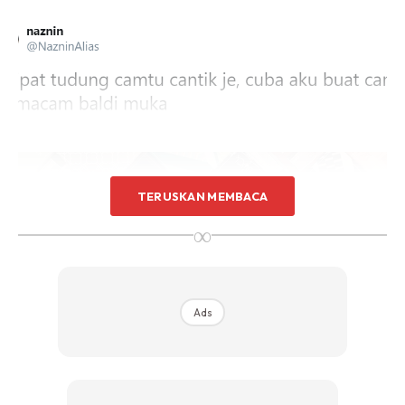
TERUSKAN MEMBACA
∞
Ads