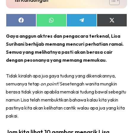
Share
Share
Share
Share
on
on
on
on
Facebook
WhatsApp
Telegram
X
Gaya anggun aktres dan pengacara terkenal, Lisa
(Twitter)
Surihani berhijab memang mencuri perhatian ramai.
Semua yang melihatnya pasti akan berasa cair
dengan pesonanya yang memang memukau.
Tidak kiralah apa jua gaya tudung yang dikenakannya,
semuanya tetap
on point!
Sesetengah wanita mungkin
berasa tidak yakin apabila memakai tudung bawal sebegitu
namun Lisa telah membuktikan bahawa kalau kita yakin
pastinya kita akan kelihatan cantik walau apa jua yang kita
pakai.
Jom kita lihat 10 gambar menarik Lisa