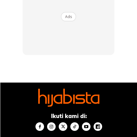
Ads
Anda mungkin berminat dengan
Ikuti kami di:
SHOPEE MY
SHOPEE MY
CENDAWAN RANGUP BY
[500g – 1kg] Frozen Halal