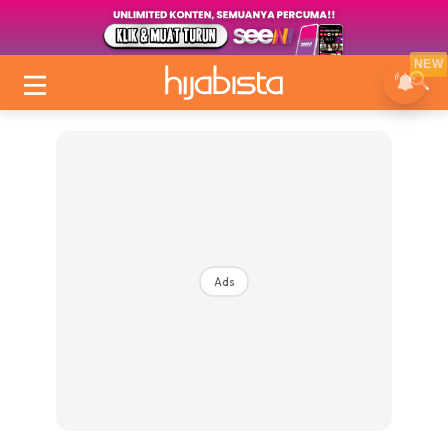
NEW
Ads