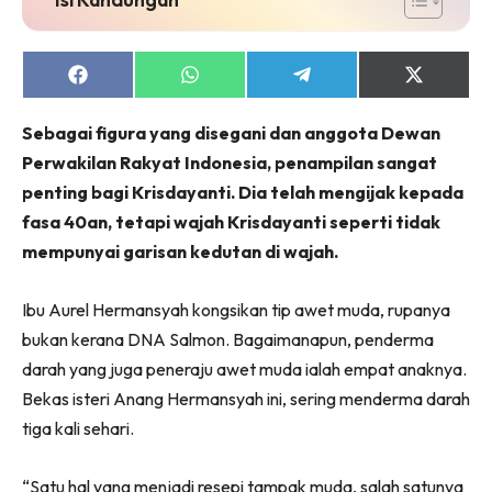
Share
Share
Share
Share
on
on
on
on
Facebook
WhatsApp
Telegram
X
Sebagai figura yang disegani dan anggota Dewan
(Twitter)
Perwakilan Rakyat Indonesia, penampilan sangat
penting bagi Krisdayanti. Dia telah mengijak kepada
fasa 40an, tetapi wajah Krisdayanti seperti tidak
mempunyai garisan kedutan di wajah.
Ibu Aurel Hermansyah kongsikan tip awet muda, rupanya
bukan kerana DNA Salmon. Bagaimanapun, penderma
darah yang juga peneraju awet muda ialah empat anaknya.
Bekas isteri Anang Hermansyah ini, sering menderma darah
tiga kali sehari.
“Satu hal yang menjadi resepi tampak muda, salah satunya