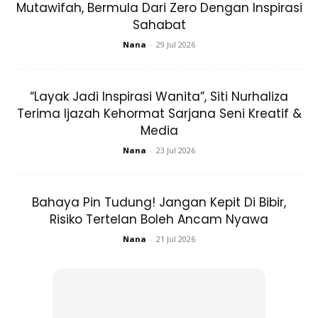
untuk menderma.
Mutawifah, Bermula Dari Zero Dengan Inspirasi
Sahabat
Nana
-
29 Jul 2026
“Layak Jadi Inspirasi Wanita”, Siti Nurhaliza
Terima Ijazah Kehormat Sarjana Seni Kreatif &
Ads
Media
Nana
-
23 Jul 2026
Bahaya Pin Tudung! Jangan Kepit Di Bibir,
Risiko Tertelan Boleh Ancam Nyawa
Nana
-
21 Jul 2026
Kebaikan menderma darah