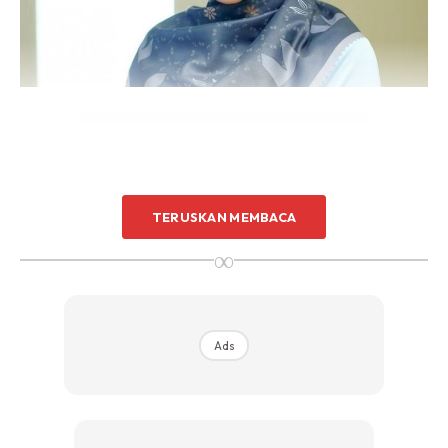
TERUSKAN MEMBACA
Ads
∞
Ads
“Tubuh kita, melalui saraf tunjang, sentiasa mengeluarkan
darah baru,” kata Krisdayanti. Menurutnya, derma darah