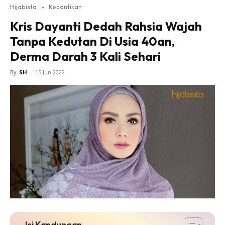
Hijabista
»
Kecantikan
Kris Dayanti Dedah Rahsia Wajah
Tanpa Kedutan Di Usia 40an,
Derma Darah 3 Kali Sehari
By
SH
-
15 Jun 2022
Isi Kandungan