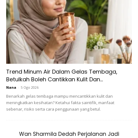
Trend Minum Air Dalam Gelas Tembaga,
Betulkah Boleh Cantikkan Kulit Dan...
Nana
-
5 Ogo 2026
Seperti yang kita maklum, Krisdayanti dilantik sebagai Duta
Benarkah gelas tembaga mampu mencantikkan kulit dan
Donor Darah Dewan Perwakilan Rakyat Indonesia pada 24
meningkatkan kesihatan? Ketahui fakta saintifik, manfaat
November 2021. Menjalankan amanat sebagai Duta Donor
sebenar, risiko serta cara penggunaan yang betul.
Darah membuatkan anggota Suruhanjaya IX Dewan
Perwakilan Rakyat Indonesia ini merasa mempunyai
tanggungjawab. untuk menggerakkan hati orang ramai
Wan Sharmila Dedah Perjalanan Jadi