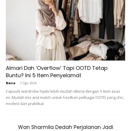
Almari Dah ‘Overflow’ Tapi OOTD Tetap
Buntu? Ini 5 Item Penyelamat
Nana
-
7 Ogo 2026
Capsule wardrobe hijabi lebih mudah dibina dengan 5 item asas
ini. Mudah mix and match untuk hasilkan pelbagai OOTD yang chic,
modest dan praktikal.
Wan Sharmila Dedah Perjalanan Jadi