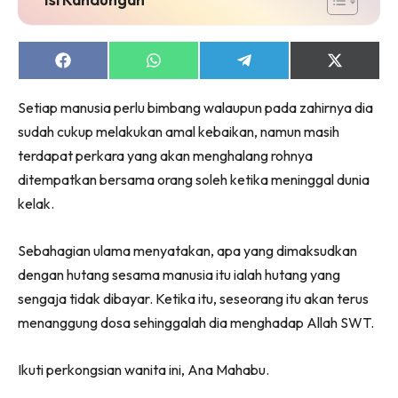
Share
Share
Share
Share
on
on
on
on
Facebook
WhatsApp
Telegram
X
Setiap manusia perlu bimbang walaupun pada zahirnya dia
(Twitter)
sudah cukup melakukan amal kebaikan, namun masih
terdapat perkara yang akan menghalang rohnya
ditempatkan bersama orang soleh ketika meninggal dunia
kelak.
Sebahagian ulama menyatakan, apa yang dimaksudkan
dengan hutang sesama manusia itu ialah hutang yang
sengaja tidak dibayar. Ketika itu, seseorang itu akan terus
menanggung dosa sehinggalah dia menghadap Allah SWT.
Ikuti perkongsian wanita ini, Ana Mahabu.