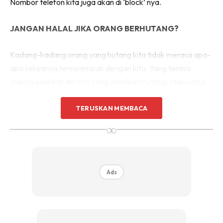
Nombor telefon kita juga akan di ‘block’ nya.
JANGAN HALAL JIKA ORANG BERHUTANG?
Kadang-kadang orang yang hutang kita tidak merasa apa-
apa sekiranya terserempak dengan kita. Yang terasa
malunya adalah diri kita yang memberi hutang. Malu untuk
menuntutnya kembali.
TERUSKAN MEMBACA
Ramai di kalangan kita malas untuk bertanya lagi, lalu
∞
menghalalkan sahaja hutang tersebut dengan mudah.
Memang bagus dan mulia sikap sebegini namun agak
kurang beruntung. Kenapa dikatakan kurang beruntung?
Ads