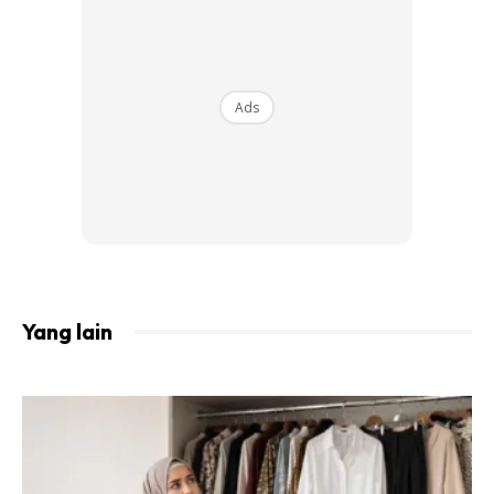
Ads
Ads
Dari Sulaiman bin Buraidah dari ayahnya, katanya :
“Aku mendengar Rasulullah SAW bersabda, “Sesiapa yang
memberi masa kepada orang berhutang yang kesempitan,
Yang lain
dia akan mendapat pahala satu sedekah untuk setiap hari.
“Kemudian aku mendengar baginda berkata, ‘Sesiapa yang
memberi masa kepada orang yang berhutang yang
kesempitan, dia akan mendapat dua pahala sedekah untuk
setiap hari’.