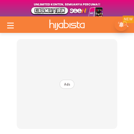
NEW
Ads