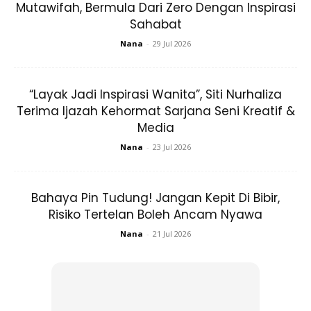
Mutawifah, Bermula Dari Zero Dengan Inspirasi
Ads
Sahabat
Nana
-
29 Jul 2026
“Layak Jadi Inspirasi Wanita”, Siti Nurhaliza
Terima Ijazah Kehormat Sarjana Seni Kreatif &
Media
“Aku pun bertanya, Wahai Rasulullah, engkau berkata,
‘Sesiapa yang memberi masa kepada orang berhutang
Nana
-
23 Jul 2026
yang kesempitan, dia akan mendapat pahala satu sedekah
untuk setiap hari’. Kemudian aku mendengar engkau
Bahaya Pin Tudung! Jangan Kepit Di Bibir,
berkata lagi, ‘Sesiapa yang memberi masa kepada orang
Risiko Tertelan Boleh Ancam Nyawa
yang berhutang yang kesempitan, dia akan mendapat dua
Nana
-
21 Jul 2026
pahala sedekah untuk setiap hari’.
Lalu baginda bersabda, ‘Dia akan
dapat pahala satu sedekah untuk