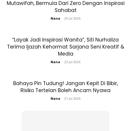
Mutawifah, Bermula Dari Zero Dengan Inspirasi
menjadi lebih lembap, dan yang paling digemari.
Sahabat
Nana
-
29 Jul 2026
3.
Herborist Aloe Vera Gel 98%
Soothing & Moisturizing
“Layak Jadi Inspirasi Wanita”, Siti Nurhaliza
Terima Ijazah Kehormat Sarjana Seni Kreatif &
Media
Nana
-
23 Jul 2026
Bahaya Pin Tudung! Jangan Kepit Di Bibir,
Risiko Tertelan Boleh Ancam Nyawa
Nana
-
21 Jul 2026