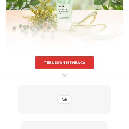
Merawat kulit yang merah akibat iritasi
TERUSKAN MEMBACA
dari polusi dan sengatan matahari
∞
Wardah Nature Daily Aloe Hydramild Multifunction Gel
tentu punya perbezaan dengan produk
Aloe vera gel
dari
Nature Republic. Produk ini memiliki tekstur gel yang lebih
Ads
pekat sehingga memerlukan waktu lama untuk meresap di
kulit. Namun, ketika diaplikasikan di kulit tetap terasa
ringan, dan tidak meleket! Biasanya, saya menggunakan
produk ini sebagai
body lotion
. Saya menggunakannya