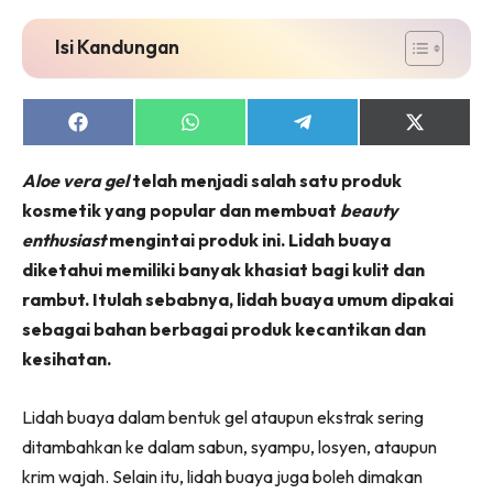
Isi Kandungan
Share
Share
Share
Share
on
on
on
on
Facebook
WhatsApp
Telegram
X
Aloe vera gel
telah menjadi salah satu produk
(Twitter)
kosmetik yang popular dan membuat
beauty
enthusiast
mengintai produk ini. Lidah buaya
diketahui memiliki banyak khasiat bagi kulit dan
rambut. Itulah sebabnya, lidah buaya umum dipakai
sebagai bahan berbagai produk kecantikan dan
kesi
hatan.
Lidah buaya dalam bentuk gel ataupun ekstrak sering
ditambahkan ke dalam sabun, syampu, losyen, ataupun
krim wajah. Selain itu, lidah buaya juga boleh dimakan