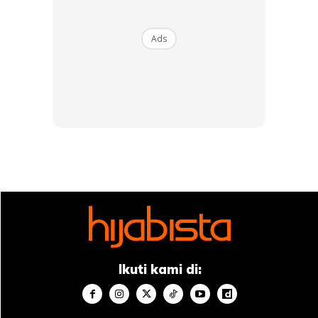
Ads
Tidak hanya untuk kulit tubuh, boleh juga
untuk wajah dan rambut!
Herborist Aloe Vera Gel 98% Soothing Moisturizing dituntut
dapat melembapkan, menghaluskan, dan memberi sensasi
sejuk untuk kulit wajah, tubuh, dan rambut. Selain
kandungan Aloe vera yang mencapai 98%, produk ini juga
mengandung vitamin E yang berfungsi sebagai antioksidan
Ikuti kami di:
semulajadi dan menghaluskan kulit.
Aloe vera gel
Herborist ini wanginya tidak seperti lidah