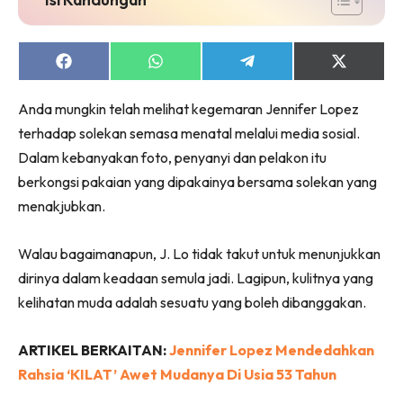
Share
Share
Share
Share
on
on
on
on
Facebook
WhatsApp
Telegram
X
Anda mungkin telah melihat kegemaran Jennifer Lopez
(Twitter)
terhadap solekan semasa menatal melalui media sosial.
Dalam kebanyakan foto, penyanyi dan pelakon itu
berkongsi pakaian yang dipakainya bersama solekan yang
menakjubkan.
Walau bagaimanapun, J. Lo tidak takut untuk menunjukkan
dirinya dalam keadaan semula jadi. Lagipun, kulitnya yang
kelihatan muda adalah sesuatu yang boleh dibanggakan.
ARTIKEL BERKAITAN:
Jennifer Lopez Mendedahkan
Rahsia ‘KILAT’ Awet Mudanya Di Usia 53 Tahun