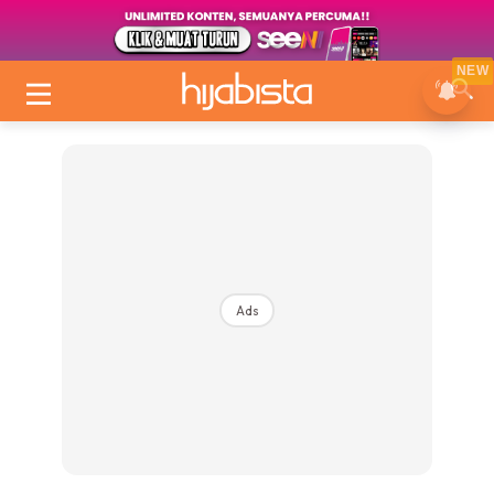
NEW
Ads