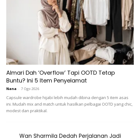
semula jadi untuk merawat kulitnya.
Rahsia kulit cantik adalah mudah
Almari Dah ‘Overflow’ Tapi OOTD Tetap
Buntu? Ini 5 Item Penyelamat
Nana
-
7 Ogo 2026
Capsule wardrobe hijabi lebih mudah dibina dengan 5 item asas
ini. Mudah mix and match untuk hasilkan pelbagai OOTD yang chic,
modest dan praktikal.
Wan Sharmila Dedah Perjalanan Jadi