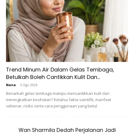
Ads
Trend Minum Air Dalam Gelas Tembaga,
Betulkah Boleh Cantikkan Kulit Dan...
Nana
-
5 Ogo 2026
3. Jangan berbelanja berlebihan
Benarkah gelas tembaga mampu mencantikkan kulit dan
meningkatkan kesihatan? Ketahui fakta saintifik, manfaat
sebenar, risiko serta cara penggunaan yang betul.
Semestinya jika kita ingin berbelanja untuk diri sendiri boleh
tetapi jangan terlampau emosi sehingga tidak fikir dengan
rasional. Ini seringkali terjadi apabila seseorang itu ingin
Wan Sharmila Dedah Perjalanan Jadi
membeli apa sahaja di hadapan mata mereka seperti