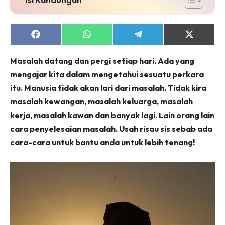
Share
Share
Share
Share
on
on
on
on
Facebook
WhatsApp
Telegram
X
Masalah datang dan pergi setiap hari. Ada yang
(Twitter)
mengajar kita dalam mengetahui sesuatu perkara
itu. Manusia tidak akan lari dari masalah. Tidak kira
masalah kewangan, masalah keluarga, masalah
kerja, masalah kawan dan banyak lagi. Lain orang lain
cara penyelesaian masalah. Usah risau sis sebab ada
cara-cara untuk bantu anda untuk lebih tenang!