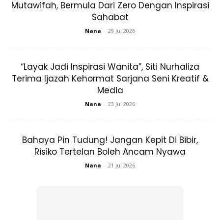
Mutawifah, Bermula Dari Zero Dengan Inspirasi
makan.
Sahabat
Nana
-
29 Jul 2026
“Layak Jadi Inspirasi Wanita”, Siti Nurhaliza
Terima Ijazah Kehormat Sarjana Seni Kreatif &
Media
Nana
-
23 Jul 2026
Bahaya Pin Tudung! Jangan Kepit Di Bibir,
Risiko Tertelan Boleh Ancam Nyawa
Cuba tenangkan diri dengan tarik nafas dan bercakap pada
Nana
-
21 Jul 2026
sendiri tentang perbezaan antara keperluan dan kehendak!
4. Jadi lebih teratur