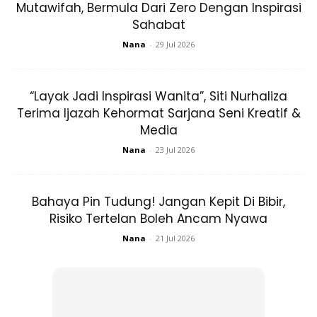
Mutawifah, Bermula Dari Zero Dengan Inspirasi
Sahabat
Nana
-
29 Jul 2026
Kredit Foto:
dewisandra
“Layak Jadi Inspirasi Wanita”, Siti Nurhaliza
Terima Ijazah Kehormat Sarjana Seni Kreatif &
Tudung Warna Pastel Untuk Gaya Feminin
Media
Dewi Sandra sering dilihat memakai tudung berwarna
Nana
-
23 Jul 2026
pastel. Pilihan warna ini sesuai untuk ton kulitnya yang
cerah. Selain memberikan wajah lebih cerah, pemilihan
tudung dalam warna pastel juga menjadikan
Bahaya Pin Tudung! Jangan Kepit Di Bibir,
penampilannya lebih feminin.
Risiko Tertelan Boleh Ancam Nyawa
Nana
-
21 Jul 2026