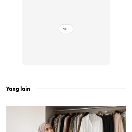
Tidak selalu tampil feminin dalam pelbagai majlis terutama
di pertunjukkan fesyen, Dewi Sandra sering dilihat berani
memadukan penampilannya dengan pelbagai aksesori.
Untuk penampilan moden ini, Dewi Sandra menggabungkan
Ads
tudung bercorak dengan jaket dan cermin mata
kontemporari.
Yang lain
Ads