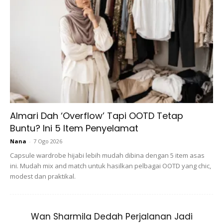
Almari Dah ‘Overflow’ Tapi OOTD Tetap
Buntu? Ini 5 Item Penyelamat
Nana
-
7 Ogo 2026
Capsule wardrobe hijabi lebih mudah dibina dengan 5 item asas
ini. Mudah mix and match untuk hasilkan pelbagai OOTD yang chic,
modest dan praktikal.
Wan Sharmila Dedah Perjalanan Jadi