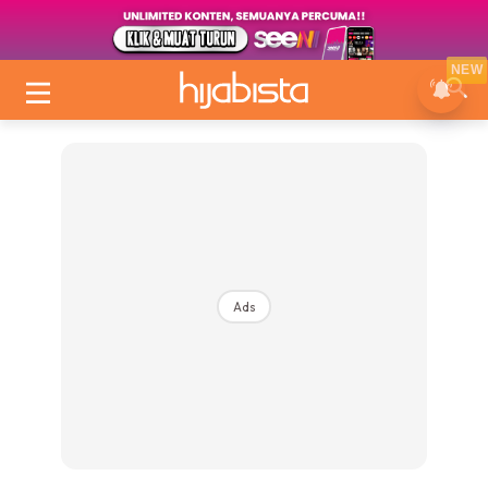
NEW
Ads