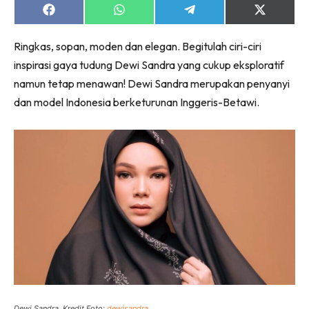
Share
Share
Share
Share
on
on
on
on
Facebook
WhatsApp
Telegram
X
Ringkas, sopan, moden dan elegan. Begitulah ciri-ciri
(Twitter)
inspirasi gaya tudung Dewi Sandra yang cukup eksploratif
namun tetap menawan! Dewi Sandra merupakan penyanyi
dan model Indonesia berketurunan Inggeris-Betawi.
Dewi Sandra. Kredit Foto:
dewisandra