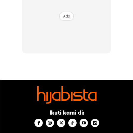
Ads
Kredit Foto:
dewisandra
BACA JUGA:
Kacukan Inggeris-Betawi DEWI
SANDRA Kini Sukses Sebagai Usahawan Jenama
Fesyen Muslimah
Tudung Bercorak Bersama Topi
Ketika melancong ke luar negara, Dewi Sandra bijak
menggayakan tudungnya. Salah satunya ialah
Ikuti kami di:
penampilannya dalam foto ini. Dia menggabungkan tudung
bercorak bersama barret. Untuk penampilan yang lebih
on-
point
, Dewi Sandra mengoleskan gincu merah pada bibir.