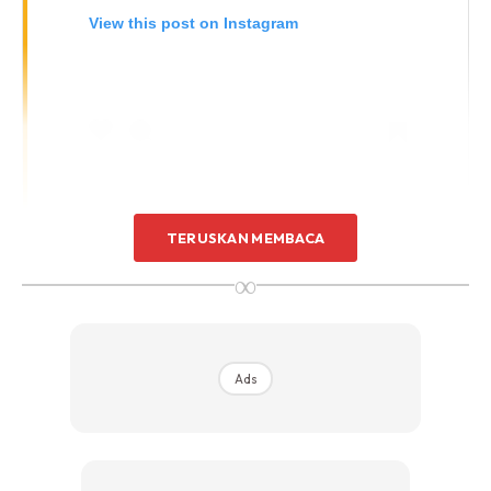
View this post on Instagram
TERUSKAN MEMBACA
∞
A Post Shared By Dewi Sandra (@dewisandra)
Ads
Hijabista kongsikan 7 inspirasi gaya tudung Dewi Sandra
yang mudah dicuba dan eksploratif. Sangat menawan!
Tudung Bercorak Dengan Jaket & Cermin Mata