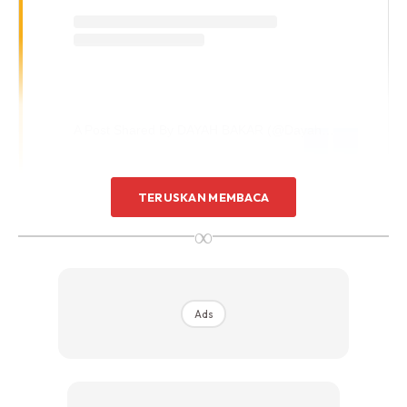
A Post Shared By DAYAH BAKAR (@dayahbakar)
TERUSKAN MEMBACA
“Setiap hari adalah peluang untuk kita memperbaiki diri
∞
menjadi lebih baik. Samada kita meraih peluang itu atau
biarkan ia terlepas begitu sahaja. Raikanlah, walaupun
kemenangan yang kecil setiap hari! ❤
Ads
Jangan Terlalu Memaksa Diri