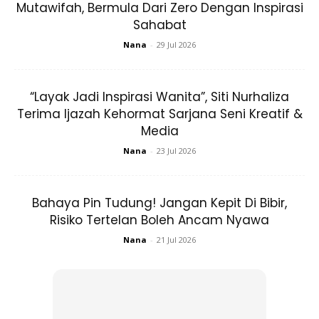
Mutawifah, Bermula Dari Zero Dengan Inspirasi
untuk seminggu dua ni, dah tak berapa sihat sepenuhnya.
Sahabat
Nana
-
29 Jul 2026
“Dengar suara dayah sekarang, suara pun tersumbat..
haaa.. my point is, bila kita rasa badan tak sedap ni, Dayah
just nak pesan, you should know your body and take one
“Layak Jadi Inspirasi Wanita”, Siti Nurhaliza
step at a time.
Terima Ijazah Kehormat Sarjana Seni Kreatif &
Media
Nana
-
23 Jul 2026
Bahaya Pin Tudung! Jangan Kepit Di Bibir,
Risiko Tertelan Boleh Ancam Nyawa
Ads
Nana
-
21 Jul 2026