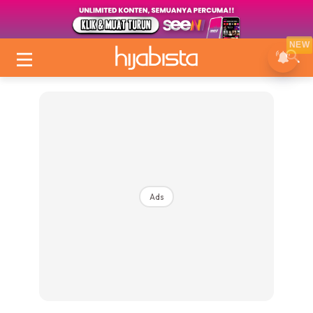
NEW
Ads