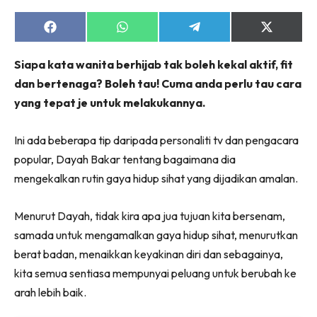
Share
Share
Share
Share
on
on
on
on
Facebook
WhatsApp
Telegram
X
Siapa kata wanita berhijab tak boleh kekal aktif, fit
(Twitter)
dan bertenaga? Boleh tau! Cuma anda perlu tau cara
yang tepat je untuk melakukannya.
Ini ada beberapa tip daripada personaliti tv dan pengacara
popular, Dayah Bakar tentang bagaimana dia
mengekalkan rutin gaya hidup sihat yang dijadikan amalan.
Menurut Dayah, tidak kira apa jua tujuan kita bersenam,
samada untuk mengamalkan gaya hidup sihat, menurutkan
berat badan, menaikkan keyakinan diri dan sebagainya,
kita semua sentiasa mempunyai peluang untuk berubah ke
arah lebih baik.