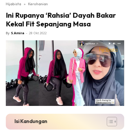
Hijabista
»
Kerohanian
Ini Rupanya ‘Rahsia’ Dayah Bakar
Kekal Fit Sepanjang Masa
By
S.Amira
-
28 Okt 2022
Isi Kandungan