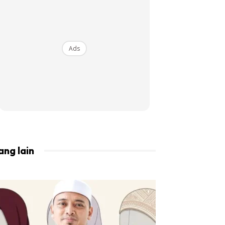
BISTA!
Ads
ang lain