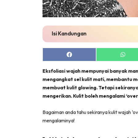
Isi Kandungan
Share
Share
on
on
Facebook
Whats
Eksfoliasi wajah mempunyai banyak manf
mengangkat sel kulit mati, membantu 
membuat kulit glowing. Tetapi sekiranya r
mengerikan. Kulit boleh mengalami ‘over’
Bagaiman anda tahu sekiranya kulit wajah ‘ov
mengalaminya!