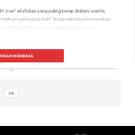
t ‘over’ eksfoliasi yang paling kerap dialami wanita.
elah pengelupasan kulit. Tetapi sekiranya kemerahan
 setelah berhari-hari, itu tandanya kulit anda
boleh terus meradang dan terasa panas, menandakan
USKAN MEMBACA
dieksfoliasi.
∞
mengelupas
Ads