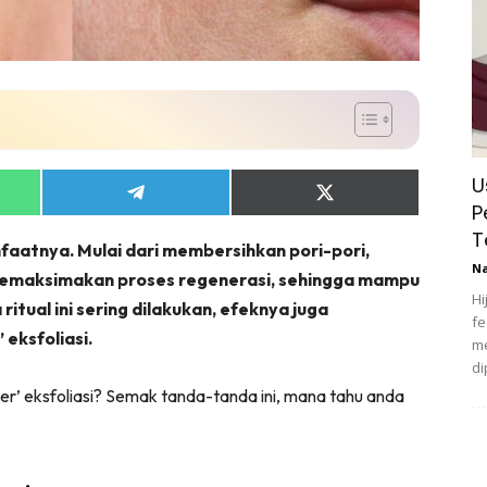
U
Share
Share
P
on
on
App
Telegram
X
T
aatnya. Mulai dari membersihkan pori-pori,
(Twitter)
N
memaksimakan proses regenerasi, sehingga mampu
Hi
itual ini sering dilakukan, efeknya juga
fe
 eksfoliasi.
me
di
er’ eksfoliasi? Semak tanda-tanda ini, mana tahu anda