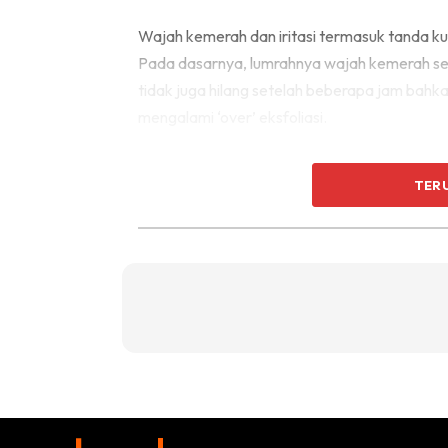
Wajah kemerah dan iritasi termasuk tanda kuli
Pada dasarnya, lumrahnya wajah kemerah set
tidak juga hilang setelah beberapa jam bahkan
mengalami ‘over’ eksfoliasi.
Ada beberapa kes, kemerahan yang terjadi 
TER
skin barrier
telah rosak kerana terlalu sering 
2. Kulit sangat kering dan 