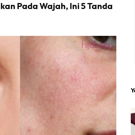
kan Pada Wajah, Ini 5 Tanda
l #1 on top dengan fashion muslimah terkini di HIJA
Download sekarang di
KLIK DI SEENI
Y