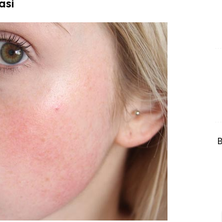
asi
B