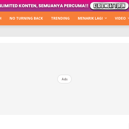
Kata Hijabista
ty Next Level
H
NO TURNING BACK
TRENDING
MENARIK LAGI
VIDEO
o Cantik
urning Back
Hijabista Show
The Hijabista Show 2022
The Hijabista Show 2021
irah2u The Power Of Giving
Ads
erita
Hub Ideaktiv