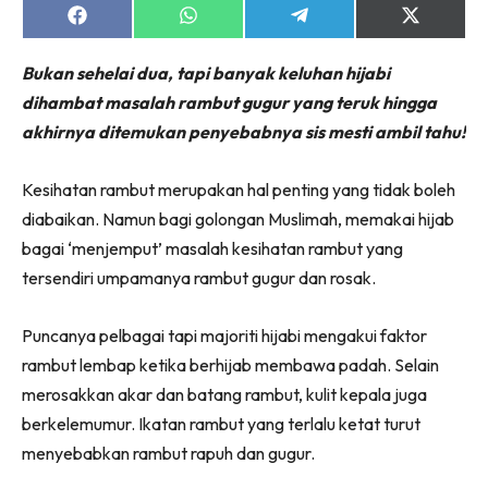
Share
Share
Share
Share
on
on
on
on
Facebook
WhatsApp
Telegram
X
Bukan sehelai dua, tapi banyak keluhan hijabi
(Twitter)
dihambat masalah rambut gugur yang teruk hingga
akhirnya ditemukan penyebabnya sis mesti ambil tahu!
Kesihatan rambut merupakan hal penting yang tidak boleh
diabaikan. Namun bagi golongan Muslimah, memakai hijab
bagai ‘menjemput’ masalah kesihatan rambut yang
tersendiri umpamanya rambut gugur dan rosak.
Puncanya pelbagai tapi majoriti hijabi mengakui faktor
rambut lembap ketika berhijab membawa padah. Selain
merosakkan akar dan batang rambut, kulit kepala juga
berkelemumur. Ikatan rambut yang terlalu ketat turut
menyebabkan rambut rapuh dan gugur.