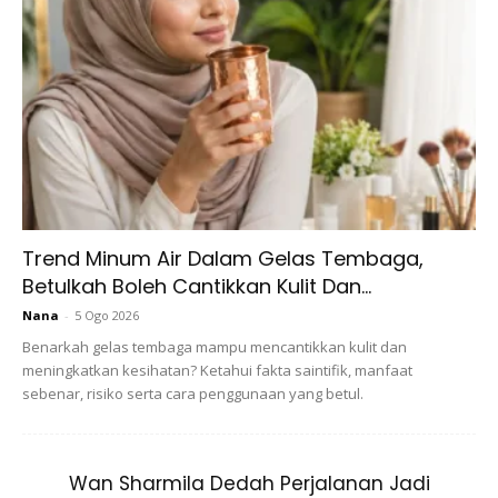
Ads
Trend Minum Air Dalam Gelas Tembaga,
Betulkah Boleh Cantikkan Kulit Dan...
1. Tanggalkan hijab selepas pulang ke rumah untuk
Nana
-
5 Ogo 2026
memberikan udara kepada rambut.
Benarkah gelas tembaga mampu mencantikkan kulit dan
meningkatkan kesihatan? Ketahui fakta saintifik, manfaat
2. Sikat rambut sebelum bersyampu, langkah ini membantu
sebenar, risiko serta cara penggunaan yang betul.
merangsang pengaliran darah ke kulit kepala yang
menumbuhkan rambut.
3. Menggunakan syampu yang bersesuaian. Ada
Wan Sharmila Dedah Perjalanan Jadi
sesetengahnya tidak perlu disyampu setiap hari kerana