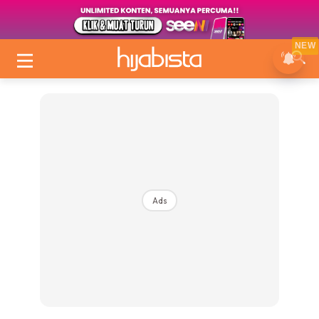
NEW
Ads