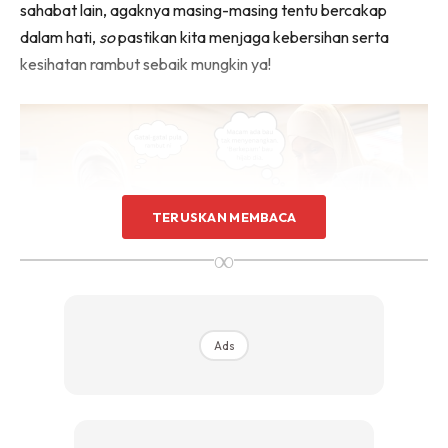
sahabat lain, agaknya masing-masing tentu bercakap
dalam hati,
so
pastikan kita menjaga kebersihan serta
kesihatan rambut sebaik mungkin ya!
TERUSKAN MEMBACA
∞
Ads
Sumber:
Kumparan
Bukan sehelai dua yang gugur, tapi banyak! Inilah rungutan
hijabi dihambat masalah rambut gugur yang teruk, justeru