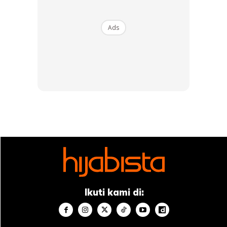
RM14.6
RM24
RM14.6
RM49
Buy Now
Buy Now
Ads
1
/
5
❮
❯
Ikuti kami di:
Sumber:
Kumparan